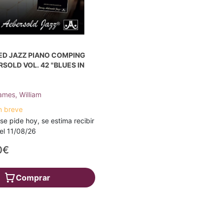
ED JAZZ PIANO COMPING
SOLD VOL. 42 "BLUES IN
ames, William
n breve
 se pide hoy, se estima recibir
a el 11/08/26
0€
Comprar