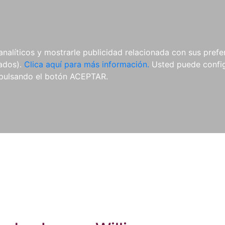
ES
ES
REVISTAS
CDS Y
MATERIAL
analíticos y mostrarle publicidad relacionada con sus prefer
DVDS
COMPLEMENTARIO
tados).
Clica aquí para más información.
Usted puede configu
pulsando el botón ACEPTAR.