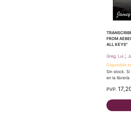
TRANSCRIB
FROM AEBER
ALL KEYS"
;
Greg, Lui
J
Disponible e
Sin stock. Si
en la librerí
17,2
PVP.