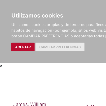
Utilizamos cookies
LIBROS
MÉTODOS Y
PARTITURAS Y EDICION
Utilizamos cookies propias y de terceros para fines 
EJERCICIOS
CRÍTICAS
hábitos de navegación (por ejemplo, sitios web visi
botón CAMBIAR PREFERENCIAS o aceptarlas todas 
ACEPTAR
CAMBIAR PREFERENCIAS
>
James, William