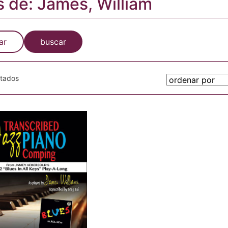
s de: James, William
ar
buscar
otados