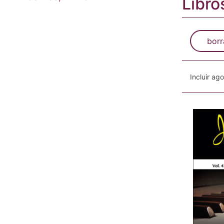
Libro
borr
Incluir ag