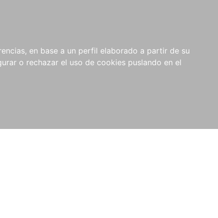
0
NOVEDADES
NOTICIAS
COMPRAS
encias, en base a un perfil elaborado a partir de su
INSTITUCIONALES
rar o rechazar el uso de cookies puslando en el