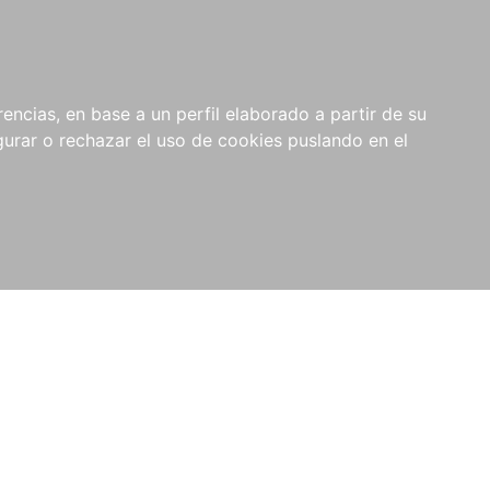
0
NOVEDADES
NOTICIAS
COMPRAS
encias, en base a un perfil elaborado a partir de su
INSTITUCIONALES
rar o rechazar el uso de cookies puslando en el