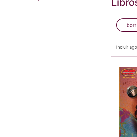
Libro
borr
Incluir ag