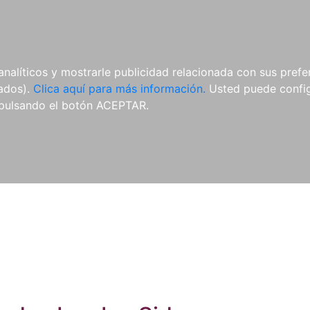
ES
ES
REVISTAS
CDS Y
MATERIAL
analíticos y mostrarle publicidad relacionada con sus prefer
DVDS
COMPLEMENTARIO
tados).
Clica aquí para más información.
Usted puede configu
pulsando el botón ACEPTAR.