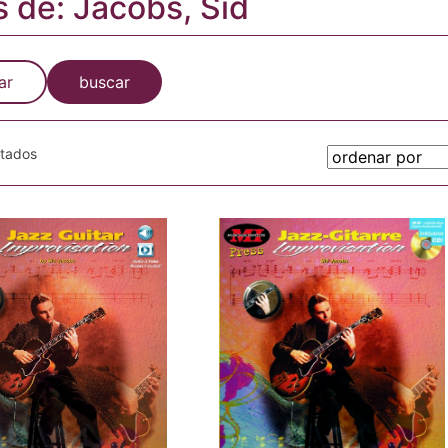
s de: Jacobs, Sid
ar
buscar
otados