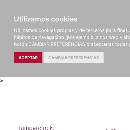
Utilizamos cookies
LIBROS
MÉTODOS Y
PARTITURAS Y EDICION
Utilizamos cookies propias y de terceros para fines 
EJERCICIOS
CRÍTICAS
hábitos de navegación (por ejemplo, sitios web visi
botón CAMBIAR PREFERENCIAS o aceptarlas todas 
ACEPTAR
CAMBIAR PREFERENCIAS
>
Humperdinck,