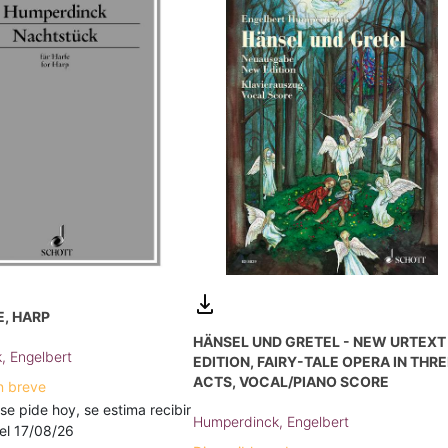
E, HARP
HÄNSEL UND GRETEL - NEW URTEXT
, Engelbert
EDITION, FAIRY-TALE OPERA IN THR
ACTS, VOCAL/PIANO SCORE
n breve
 se pide hoy, se estima recibir
Humperdinck, Engelbert
a el 17/08/26