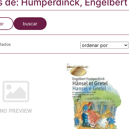
s de: Humperdinck, Engelbert
ar
buscar
otados