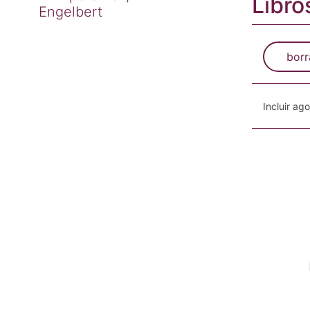
Libro
Engelbert
borr
Incluir ag