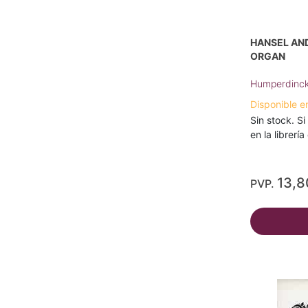
HANSEL AND
ORGAN
Humperdinck
Disponible e
Sin stock. Si
en la librerí
13,8
PVP.