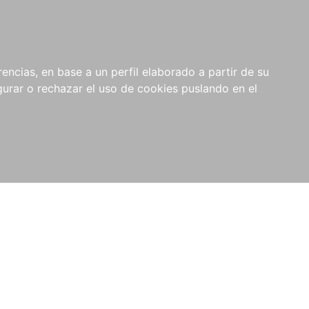
0
NOVEDADES
NOTICIAS
COMPRAS
encias, en base a un perfil elaborado a partir de su
INSTITUCIONALES
rar o rechazar el uso de cookies puslando en el