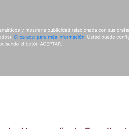
ES
ES
REVISTAS
CDS Y
MATERIAL
analíticos y mostrarle publicidad relacionada con sus prefer
DVDS
COMPLEMENTARIO
tados).
Clica aquí para más información.
Usted puede configu
pulsando el botón ACEPTAR.