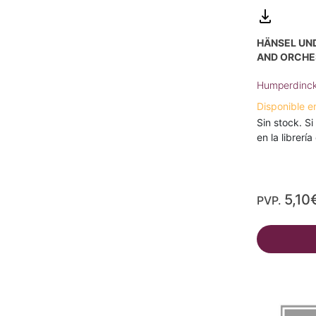
HÄNSEL UND
AND ORCHE
Humperdinck
Disponible e
Sin stock. Si
en la librerí
5,10
PVP.