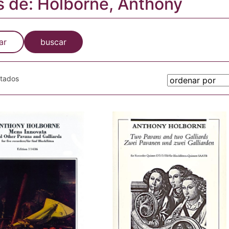
s de: Holborne, Anthony
ar
buscar
otados