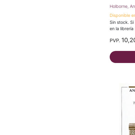
Holborne, A
Disponible e
Sin stock. Si
en la librerí
10,2
PVP.