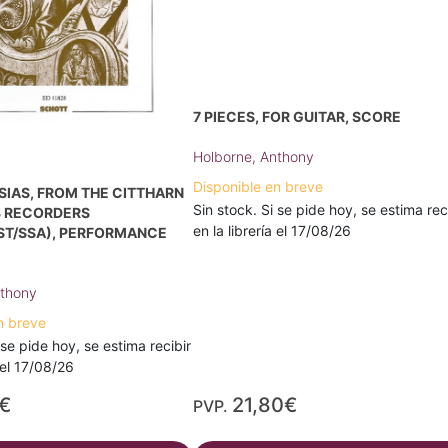
7 PIECES, FOR GUITAR, SCORE
Holborne, Anthony
Disponible en breve
IAS, FROM THE CITTHARN
Sin stock. Si se pide hoy, se estima rec
3 RECORDERS
en la librería el 17/08/26
ST/SSA), PERFORMANCE
nthony
n breve
 se pide hoy, se estima recibir
a el 17/08/26
€
21,80€
PVP.