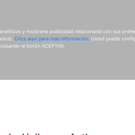
ES
ES
REVISTAS
CDS Y
MATERIAL
analíticos y mostrarle publicidad relacionada con sus prefer
DVDS
COMPLEMENTARIO
tados).
Clica aquí para más información.
Usted puede configu
pulsando el botón ACEPTAR.