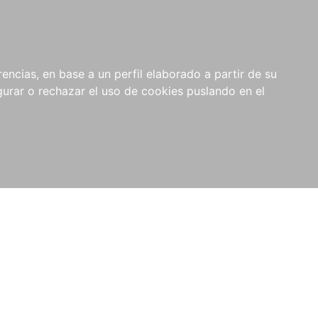
0
NOVEDADES
NOTICIAS
COMPRAS
encias, en base a un perfil elaborado a partir de su
INSTITUCIONALES
rar o rechazar el uso de cookies puslando en el