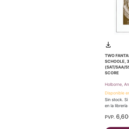
TWO FANTAS
SCHOOLE, 
(SAT/SAA/S
SCORE
Holborne, A
Disponible e
Sin stock. Si
en la librerí
6,60
PVP.