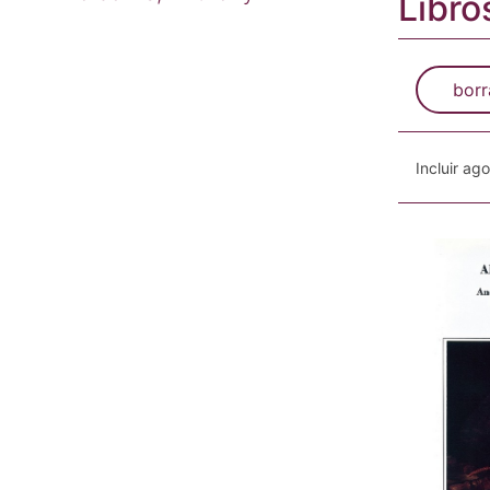
Libro
borr
Incluir ag