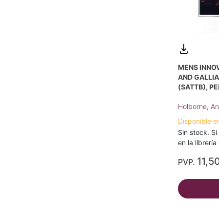
MENS INNOV
AND GALLIA
(SATTB), 
Holborne, A
Disponible e
Sin stock. Si
en la librerí
11,5
PVP.