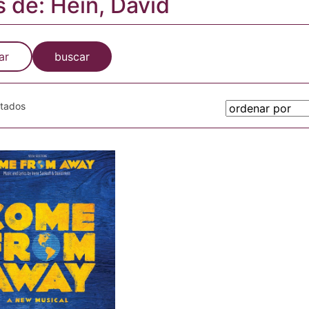
s de: Hein, David
ar
buscar
otados