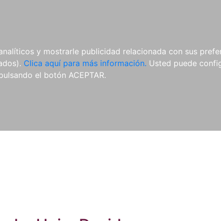
ES
ES
REVISTAS
CDS Y
MATERIAL
analíticos y mostrarle publicidad relacionada con sus prefer
DVDS
COMPLEMENTARIO
tados).
Clica aquí para más información.
Usted puede configu
pulsando el botón ACEPTAR.