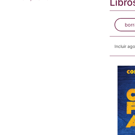
Libro
borr
Incluir ag