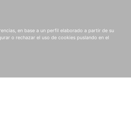
0
NOVEDADES
NOTICIAS
COMPRAS
encias, en base a un perfil elaborado a partir de su
INSTITUCIONALES
rar o rechazar el uso de cookies puslando en el