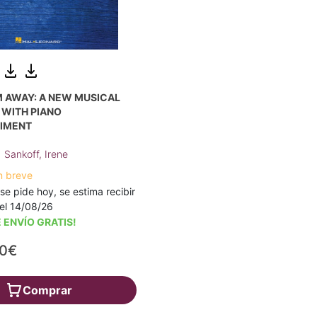
 AWAY: A NEW MUSICAL
 WITH PIANO
IMENT
;
Sankoff, Irene
n breve
 se pide hoy, se estima recibir
a el 14/08/26
 ENVÍO GRATIS!
20€
Comprar