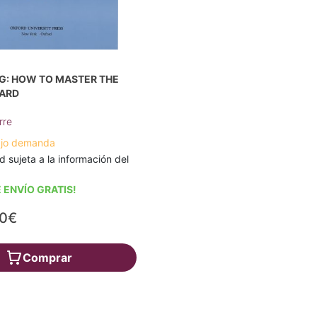
G: HOW TO MASTER THE
OARD
rre
ajo demanda
d sujeta a la información del
 ENVÍO GRATIS!
60€
Comprar