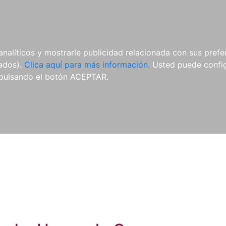
ES
ES
REVISTAS
CDS Y
MATERIAL
analíticos y mostrarle publicidad relacionada con sus prefer
DVDS
COMPLEMENTARIO
tados).
Clica aquí para más información.
Usted puede configu
pulsando el botón ACEPTAR.