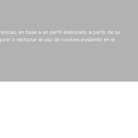
0
NOVEDADES
NOTICIAS
COMPRAS
encias, en base a un perfil elaborado a partir de su
INSTITUCIONALES
rar o rechazar el uso de cookies puslando en el