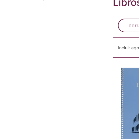
Libro
borr
Incluir ag