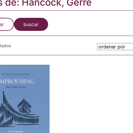
s de: Hancock, Gerre
ar
buscar
otados