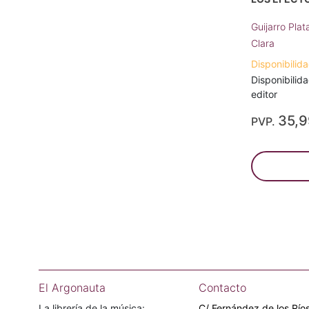
Guijarro Plat
Clara
Disponibilida
Disponibilida
editor
35,
PVP.
El Argonauta
Contacto
La librería de la música:
C/ Fernández de los Ríos