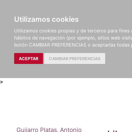
Utilizamos cookies
LIBROS
MÉTODOS Y
PARTITURAS Y EDICION
Utilizamos cookies propias y de terceros para fines 
EJERCICIOS
CRÍTICAS
hábitos de navegación (por ejemplo, sitios web visi
botón CAMBIAR PREFERENCIAS o aceptarlas todas 
ACEPTAR
CAMBIAR PREFERENCIAS
>
Guijarro Platas, Antonio