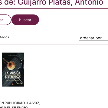
s de: Guijarro Platas, Antonio
ar
buscar
otados
N PUBLICIDAD : LA VOZ,
S Y EL SILENCIO