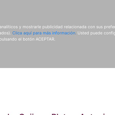
ES
ES
REVISTAS
CDS Y
MATERIAL
analíticos y mostrarle publicidad relacionada con sus prefer
DVDS
COMPLEMENTARIO
tados).
Clica aquí para más información.
Usted puede configu
pulsando el botón ACEPTAR.