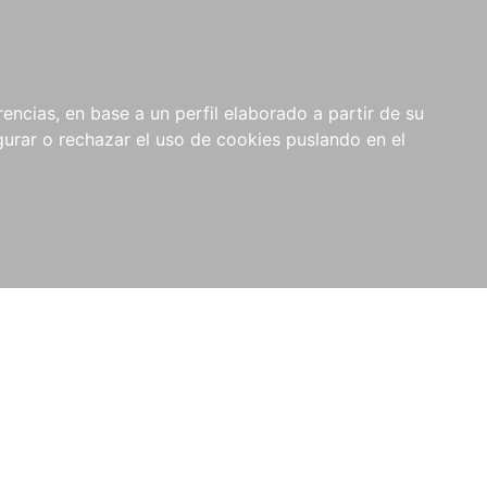
0
NOVEDADES
NOTICIAS
COMPRAS
encias, en base a un perfil elaborado a partir de su
INSTITUCIONALES
rar o rechazar el uso de cookies puslando en el