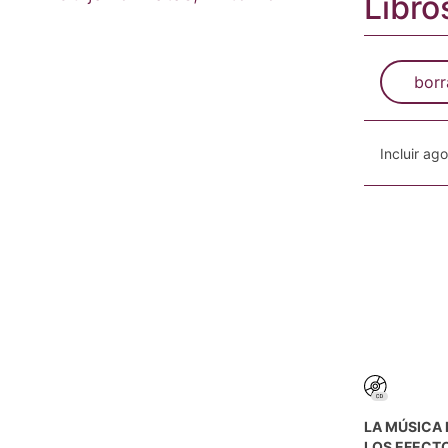
Libro
borr
Incluir ag
LA MÚSICA E
LOS EFECTO