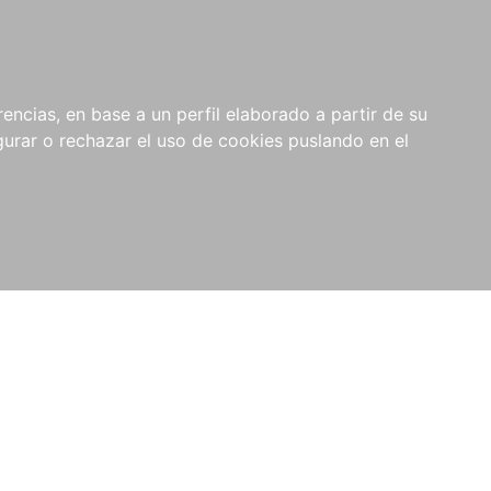
0
NOVEDADES
NOTICIAS
COMPRAS
encias, en base a un perfil elaborado a partir de su
INSTITUCIONALES
rar o rechazar el uso de cookies puslando en el