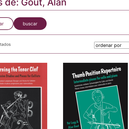
s de: Gout, Alan
ar
buscar
otados