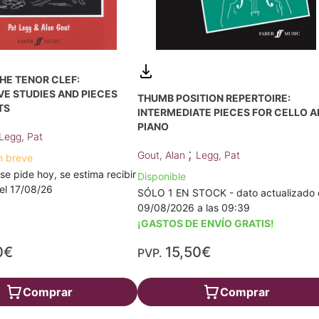
HE TENOR CLEF:
E STUDIES AND PIECES
THUMB POSITION REPERTOIRE:
TS
INTERMEDIATE PIECES FOR CELLO 
PIANO
Legg, Pat
;
Gout, Alan
Legg, Pat
n breve
 se pide hoy, se estima recibir
Disponible
a el 17/08/26
SÓLO 1 EN STOCK - dato actualizado 
09/08/2026 a las 09:39
¡GASTOS DE ENVÍO GRATIS!
0€
15,50€
PVP.
Comprar
Comprar