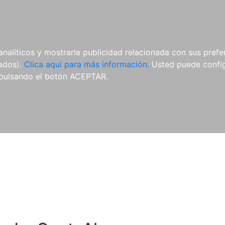
ES
ES
REVISTAS
CDS Y
MATERIAL
analíticos y mostrarle publicidad relacionada con sus prefer
DVDS
COMPLEMENTARIO
tados).
Clica aquí para más información.
Usted puede configu
pulsando el botón ACEPTAR.