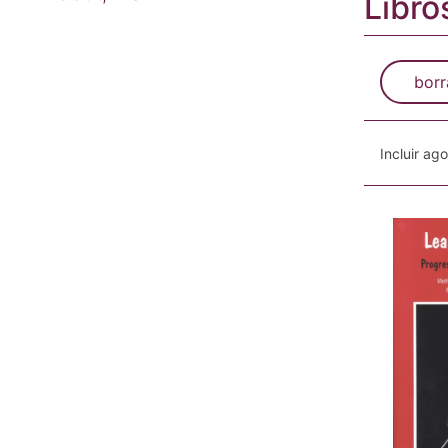
Libro
borr
Incluir ag