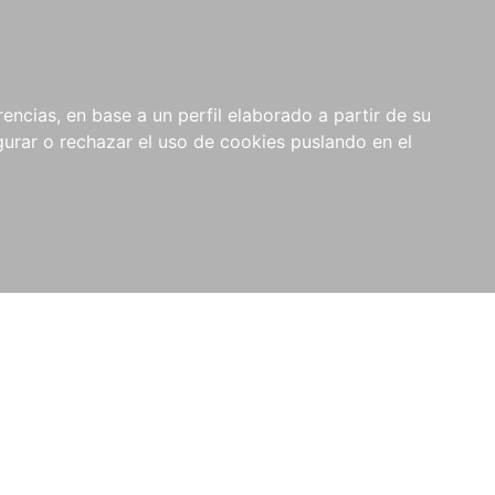
0
NOVEDADES
NOTICIAS
COMPRAS
encias, en base a un perfil elaborado a partir de su
INSTITUCIONALES
rar o rechazar el uso de cookies puslando en el