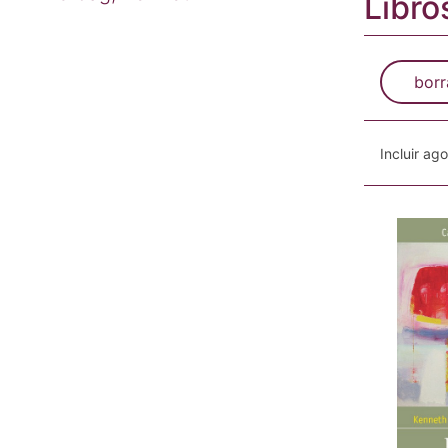
Libro
borr
Incluir ag