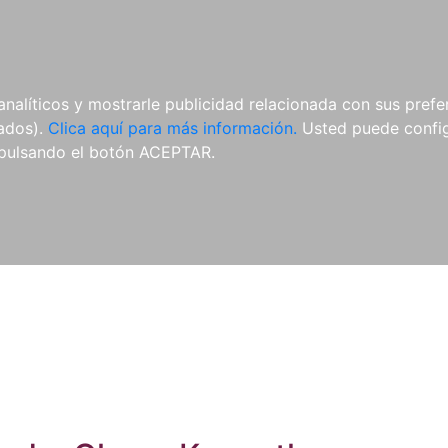
ES
ES
REVISTAS
CDS Y
MATERIAL
analíticos y mostrarle publicidad relacionada con sus prefer
DVDS
COMPLEMENTARIO
tados).
Clica aquí para más información.
Usted puede configu
pulsando el botón ACEPTAR.