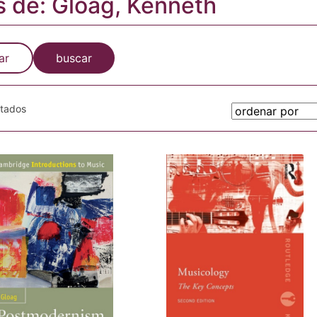
s de: Gloag, Kenneth
ar
buscar
otados