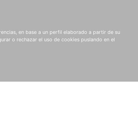
0
NOVEDADES
NOTICIAS
COMPRAS
encias, en base a un perfil elaborado a partir de su
INSTITUCIONALES
rar o rechazar el uso de cookies puslando en el