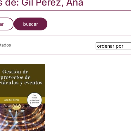
s de: Gil Pérez, Ana
ar
buscar
otados