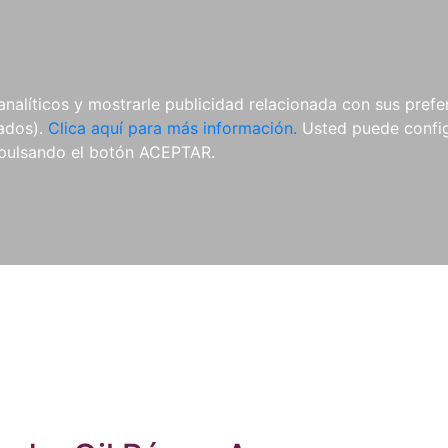
ES
ES
REVISTAS
CDS Y
MATERIAL
analíticos y mostrarle publicidad relacionada con sus prefer
DVDS
COMPLEMENTARIO
tados).
Clica aquí para más información.
Usted puede configu
pulsando el botón ACEPTAR.