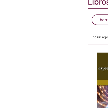
Libro
borr
Incluir ag