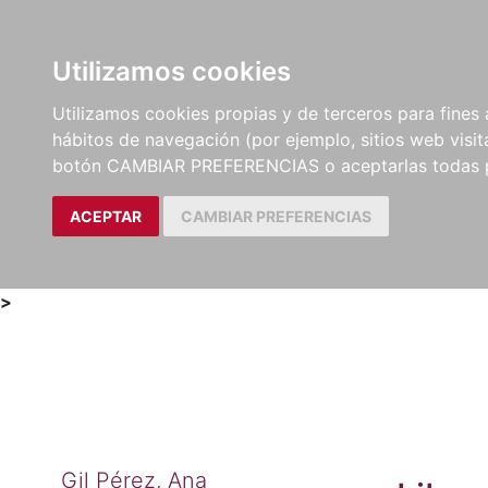
Utilizamos cookies
LIBROS
MÉTODOS Y
PARTITURAS Y EDICION
Utilizamos cookies propias y de terceros para fines 
EJERCICIOS
CRÍTICAS
hábitos de navegación (por ejemplo, sitios web visi
botón CAMBIAR PREFERENCIAS o aceptarlas todas 
ACEPTAR
CAMBIAR PREFERENCIAS
>
Gil Pérez, Ana