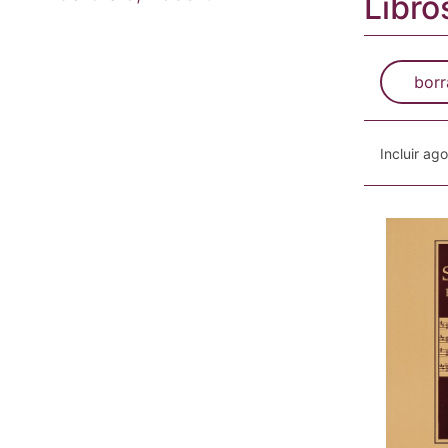
Libro
borr
Incluir ag