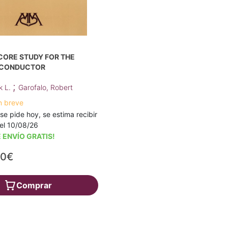
CORE STUDY FOR THE
 CONDUCTOR
;
nk L.
Garofalo, Robert
n breve
 se pide hoy, se estima recibir
a el 10/08/26
 ENVÍO GRATIS!
90€
Comprar