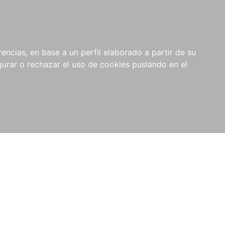
0
NOVEDADES
NOTICIAS
COMPRAS
encias, en base a un perfil elaborado a partir de su
INSTITUCIONALES
rar o rechazar el uso de cookies puslando en el