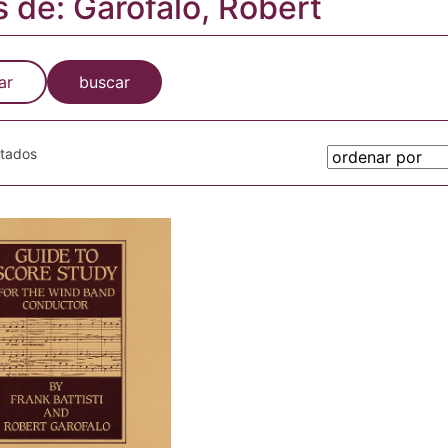
s de: Garofalo, Robert
ar
buscar
otados