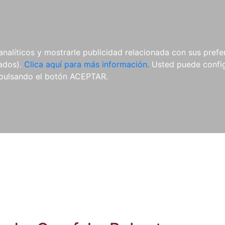
ES
ES
REVISTAS
CDS Y
MATERIAL
analíticos y mostrarle publicidad relacionada con sus prefer
DVDS
COMPLEMENTARIO
tados).
Clica aquí para más información.
Usted puede configu
pulsando el botón ACEPTAR.