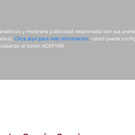
ES
ES
REVISTAS
CDS Y
MATERIAL
analíticos y mostrarle publicidad relacionada con sus prefer
DVDS
COMPLEMENTARIO
tados).
Clica aquí para más información.
Usted puede configu
pulsando el botón ACEPTAR.