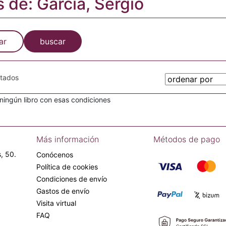
s de: García, Sergio
ar
buscar
otados
ingún libro con esas condiciones
Más información
Métodos de pago
, 50.
Conócenos
Política de cookies
Condiciones de envío
Gastos de envío
Visita virtual
FAQ