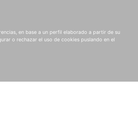
0
NOVEDADES
NOTICIAS
COMPRAS
encias, en base a un perfil elaborado a partir de su
INSTITUCIONALES
rar o rechazar el uso de cookies puslando en el