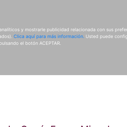
ES
ES
REVISTAS
CDS Y
MATERIAL
analíticos y mostrarle publicidad relacionada con sus prefer
DVDS
COMPLEMENTARIO
tados).
Clica aquí para más información.
Usted puede configu
pulsando el botón ACEPTAR.