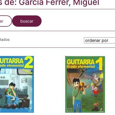
s de: García Ferrer, Miguel
ar
buscar
otados