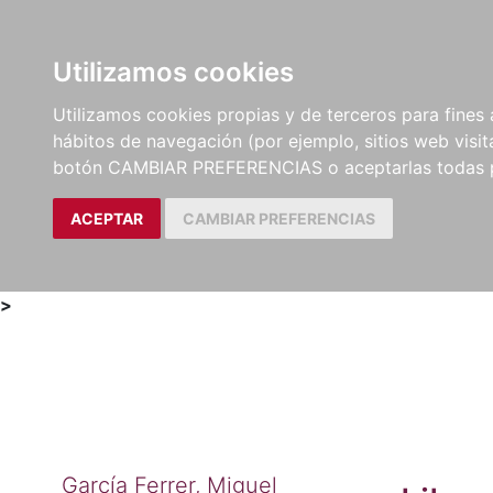
Utilizamos cookies
LIBROS
MÉTODOS Y
PARTITURAS Y EDICION
Utilizamos cookies propias y de terceros para fines 
EJERCICIOS
CRÍTICAS
hábitos de navegación (por ejemplo, sitios web visi
botón CAMBIAR PREFERENCIAS o aceptarlas todas 
ACEPTAR
CAMBIAR PREFERENCIAS
>
García Ferrer, Miguel