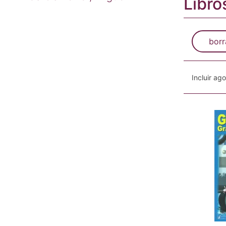
Libro
borr
Incluir ag