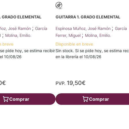
2. GRADO ELEMENTAL
GUITARRA 1. GRADO ELEMENTAL
;
;
ñoz, José Ramón
García
Espinosa Muñoz, José Ramón
García
;
;
el
Molina, Emilio.
Ferrer, Miguel
Molina, Emilio.
n breve
Disponible en breve
 se pide hoy, se estima recibir
Sin stock. Si se pide hoy, se estima rec
a el 10/08/26
en la librería el 10/08/26
0€
19,50€
PVP.
Comprar
Comprar