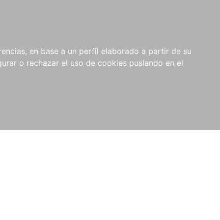
0
NOVEDADES
NOTICIAS
COMPRAS
encias, en base a un perfil elaborado a partir de su
INSTITUCIONALES
rar o rechazar el uso de cookies puslando en el