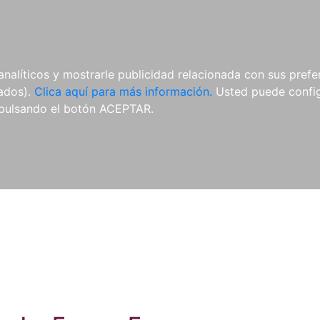
ES
ES
REVISTAS
CDS Y
MATERIAL
analíticos y mostrarle publicidad relacionada con sus prefer
DVDS
COMPLEMENTARIO
tados).
Clica aquí para más información.
Usted puede configu
pulsando el botón ACEPTAR.