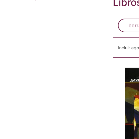
Libro
borr
Incluir ag