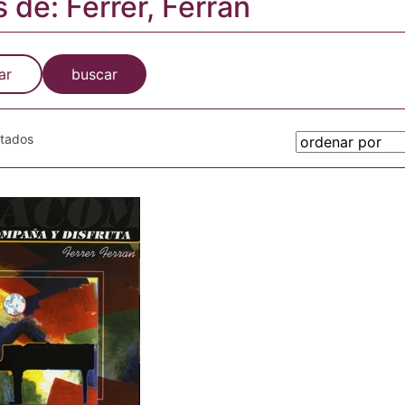
s de: Ferrer, Ferran
ar
buscar
otados