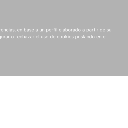
0
NOVEDADES
NOTICIAS
COMPRAS
encias, en base a un perfil elaborado a partir de su
INSTITUCIONALES
rar o rechazar el uso de cookies puslando en el