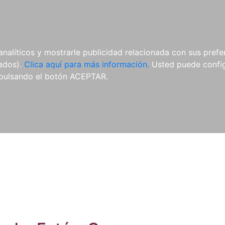
ES
ES
REVISTAS
CDS Y
MATERIAL
analíticos y mostrarle publicidad relacionada con sus prefer
DVDS
COMPLEMENTARIO
tados).
Clica aquí para más información.
Usted puede configu
pulsando el botón ACEPTAR.