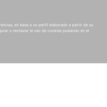
0
NOVEDADES
NOTICIAS
COMPRAS
encias, en base a un perfil elaborado a partir de su
INSTITUCIONALES
rar o rechazar el uso de cookies puslando en el