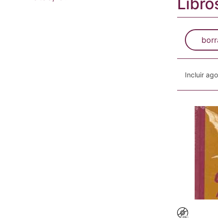
Libro
borr
Incluir ag