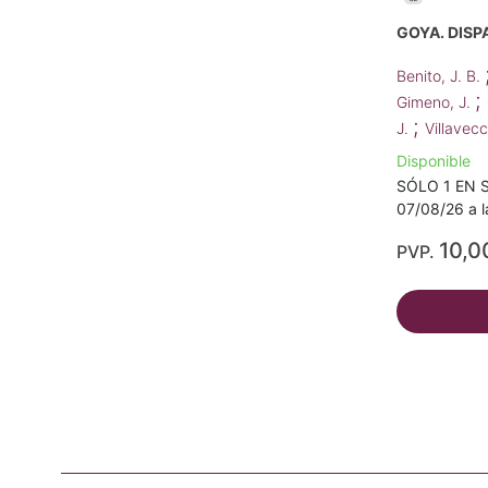
GOYA. DISP
Benito, J. B.
;
Gimeno, J.
;
J.
Villavecc
Disponible
SÓLO 1 EN S
07/08/26 a l
10,0
PVP.