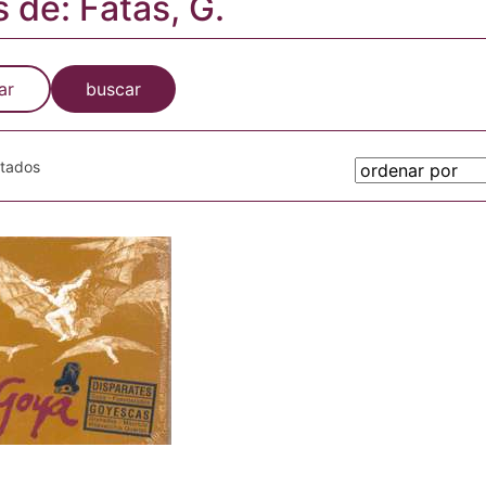
s de: Fatás, G.
ar
buscar
otados