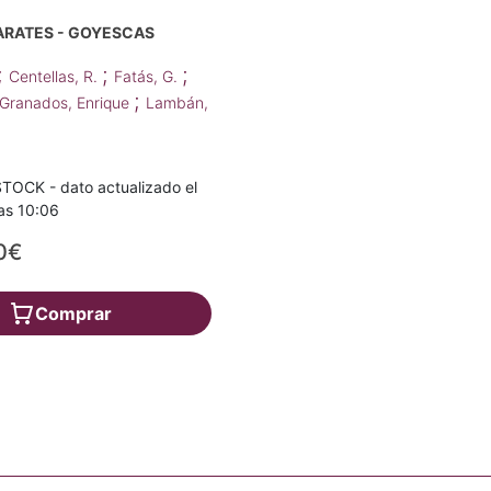
ARATES - GOYESCAS
;
;
;
Centellas, R.
Fatás, G.
;
Granados, Enrique
Lambán,
TOCK - dato actualizado el
as 10:06
0€
Comprar