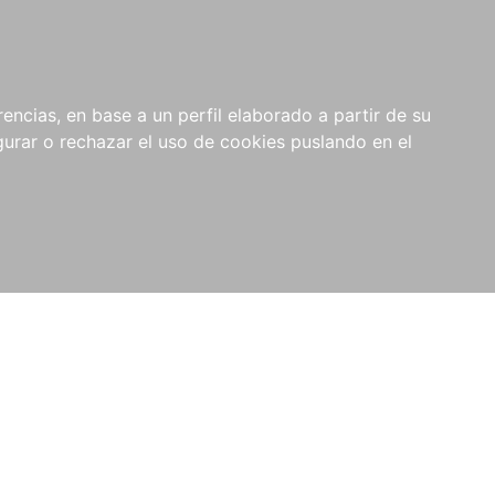
0
NOVEDADES
NOTICIAS
COMPRAS
encias, en base a un perfil elaborado a partir de su
INSTITUCIONALES
rar o rechazar el uso de cookies puslando en el