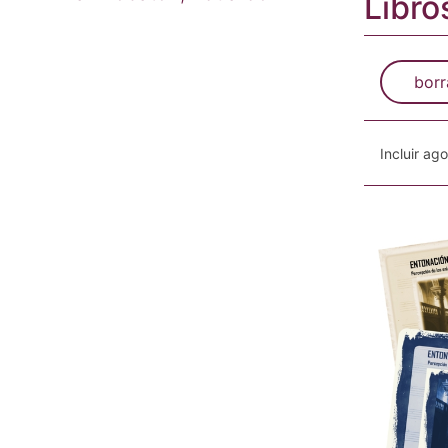
Libro
borr
Incluir ag