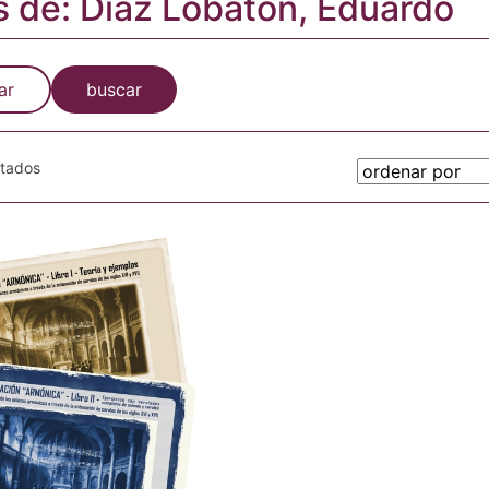
s de: Díaz Lobatón, Eduardo
ar
buscar
otados