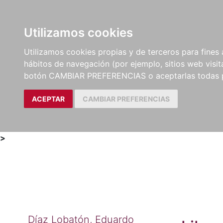
Utilizamos cookies
LIBROS
MÉTODOS Y
PARTITURAS Y EDICION
Utilizamos cookies propias y de terceros para fines 
EJERCICIOS
CRÍTICAS
hábitos de navegación (por ejemplo, sitios web visi
botón CAMBIAR PREFERENCIAS o aceptarlas todas 
ACEPTAR
CAMBIAR PREFERENCIAS
>
Díaz Lobatón, Eduardo