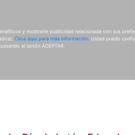
ES
ES
REVISTAS
CDS Y
MATERIAL
analíticos y mostrarle publicidad relacionada con sus prefer
DVDS
COMPLEMENTARIO
tados).
Clica aquí para más información.
Usted puede configu
pulsando el botón ACEPTAR.