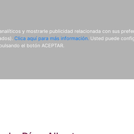
ES
ES
REVISTAS
CDS Y
MATERIAL
analíticos y mostrarle publicidad relacionada con sus prefer
DVDS
COMPLEMENTARIO
tados).
Clica aquí para más información.
Usted puede configu
pulsando el botón ACEPTAR.