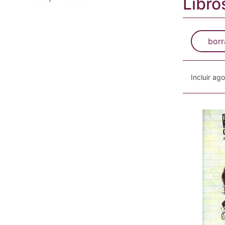
Libro
borr
Incluir ag