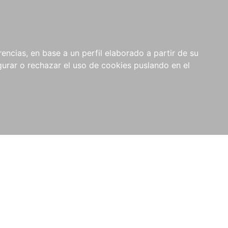
0
NOVEDADES
NOTICIAS
COMPRAS
encias, en base a un perfil elaborado a partir de su
INSTITUCIONALES
rar o rechazar el uso de cookies puslando en el