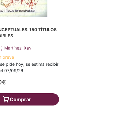
NCEPTUALES. 150 TÍTULOS
DIBLES
;
o
Martínez, Xavi
n breve
 se pide hoy, se estima recibir
a el 07/09/26
0€
Comprar