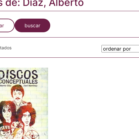
s de: Díaz, Alberto
ar
buscar
otados