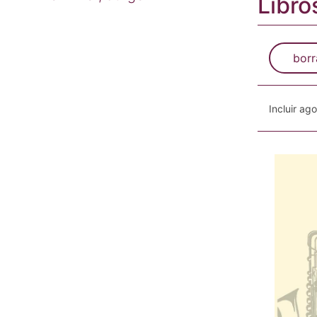
Libro
borr
Incluir ag