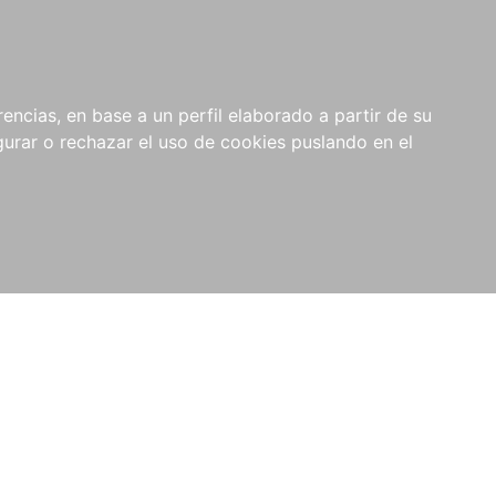
0
NOVEDADES
NOTICIAS
COMPRAS
encias, en base a un perfil elaborado a partir de su
INSTITUCIONALES
rar o rechazar el uso de cookies puslando en el