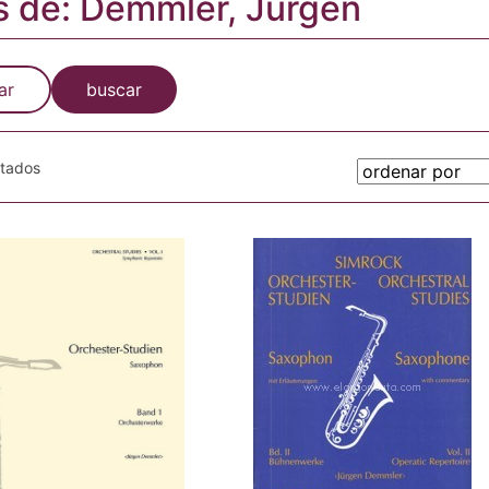
s de: Demmler, Jurgen
ar
buscar
otados