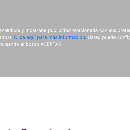
ES
ES
REVISTAS
CDS Y
MATERIAL
analíticos y mostrarle publicidad relacionada con sus prefer
DVDS
COMPLEMENTARIO
tados).
Clica aquí para más información.
Usted puede configu
pulsando el botón ACEPTAR.