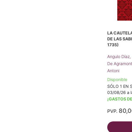
LA CAUTELA
DE LAS SAB
1735)
Angulo Díaz,
De Agramont
Antoni
Disponible
SÓLO 1 EN S
03/08/26 a l
¡GASTOS DE
80,
PVP.