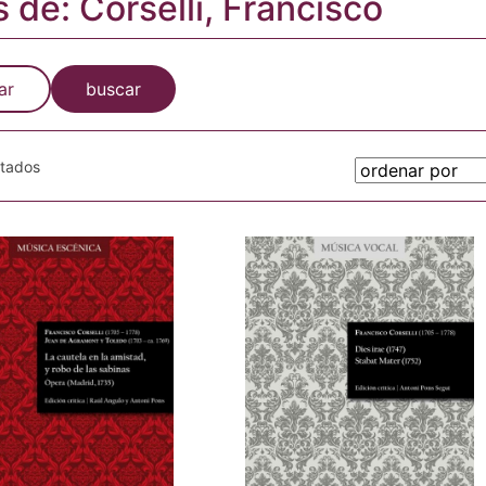
s de: Corselli, Francisco
ar
buscar
otados