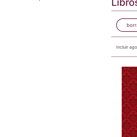
Libro
borr
Incluir ag