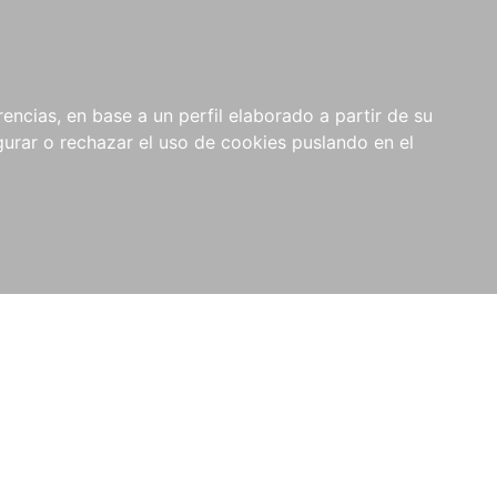
0
NOVEDADES
NOTICIAS
COMPRAS
encias, en base a un perfil elaborado a partir de su
INSTITUCIONALES
rar o rechazar el uso de cookies puslando en el