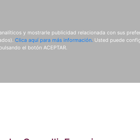
ES
ES
REVISTAS
CDS Y
MATERIAL
analíticos y mostrarle publicidad relacionada con sus prefer
DVDS
COMPLEMENTARIO
tados).
Clica aquí para más información.
Usted puede configu
pulsando el botón ACEPTAR.