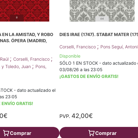
 EN LA AMISTAD, Y ROBO
DIES IRAE (1747). STABAT MATER (17
INAS. ÓPERA (MADRID,
;
Corselli, Francisco
Pons Seguí, Antoni
Disponible
;
;
 Raúl
Corselli, Francisco
SÓLO 1 EN STOCK - dato actualizado 
;
 y Toledo, Juan
Pons,
03/08/26 a las 23:05
¡GASTOS DE ENVÍO GRATIS!
TOCK - dato actualizado el
as 23:05
 ENVÍO GRATIS!
00€
42,00€
PVP.
Comprar
Comprar