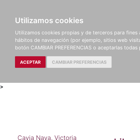
Utilizamos cookies
LIBROS
MÉTODOS Y
PARTITURAS Y EDICION
Utilizamos cookies propias y de terceros para fines 
EJERCICIOS
CRÍTICAS
hábitos de navegación (por ejemplo, sitios web visi
botón CAMBIAR PREFERENCIAS o aceptarlas todas 
ACEPTAR
CAMBIAR PREFERENCIAS
>
Cavia Naya, Victoria