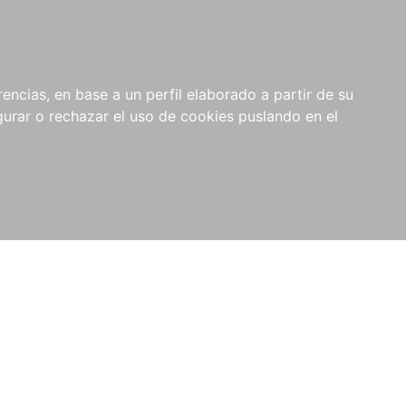
0
NOVEDADES
NOTICIAS
COMPRAS
encias, en base a un perfil elaborado a partir de su
INSTITUCIONALES
rar o rechazar el uso de cookies puslando en el