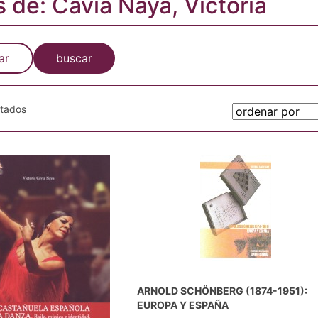
s de: Cavia Naya, Victoria
ar
buscar
otados
ARNOLD SCHÖNBERG (1874-1951):
EUROPA Y ESPAÑA