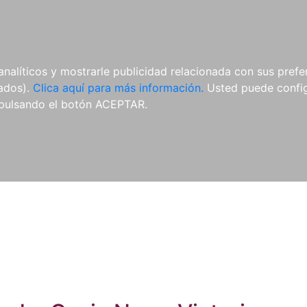
ES
ES
REVISTAS
CDS Y
MATERIAL
analíticos y mostrarle publicidad relacionada con sus prefer
DVDS
COMPLEMENTARIO
tados).
Clica aquí para más información.
Usted puede configu
pulsando el botón ACEPTAR.