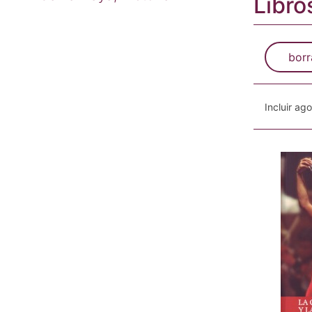
Libro
borr
Incluir ag