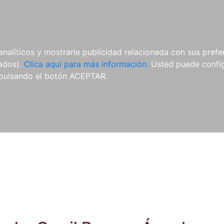
ES
ES
REVISTAS
CDS Y
MATERIAL
analíticos y mostrarle publicidad relacionada con sus prefer
DVDS
COMPLEMENTARIO
tados).
Clica aquí para más información.
Usted puede configu
pulsando el botón ACEPTAR.