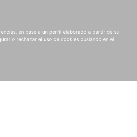
0
NOVEDADES
NOTICIAS
COMPRAS
encias, en base a un perfil elaborado a partir de su
INSTITUCIONALES
rar o rechazar el uso de cookies puslando en el