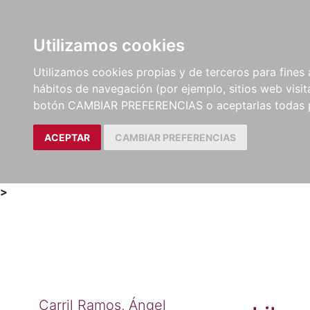
Utilizamos cookies
LIBROS
MÉTODOS Y
PARTITURAS Y EDICION
Utilizamos cookies propias y de terceros para fines 
EJERCICIOS
CRÍTICAS
hábitos de navegación (por ejemplo, sitios web visi
botón CAMBIAR PREFERENCIAS o aceptarlas todas 
ACEPTAR
CAMBIAR PREFERENCIAS
>
Carril Ramos, Ángel