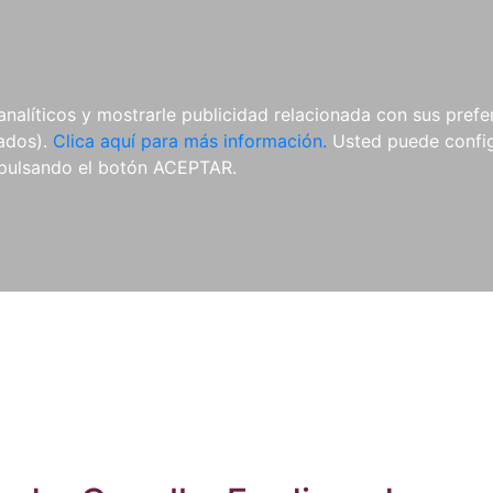
ES
ES
REVISTAS
CDS Y
MATERIAL
analíticos y mostrarle publicidad relacionada con sus prefer
DVDS
COMPLEMENTARIO
tados).
Clica aquí para más información.
Usted puede configu
pulsando el botón ACEPTAR.