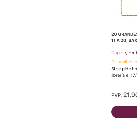
20 GRANDES
11 A 20, S
Capelle, Fer
Disponible e
Si se pide ho
librería el 1
21,9
PVP.