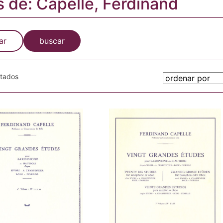
s de: Capelle, Ferdinand
ar
buscar
otados