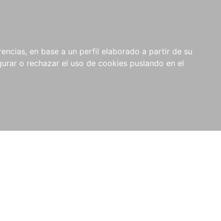
0
NOVEDADES
NOTICIAS
COMPRAS
encias, en base a un perfil elaborado a partir de su
INSTITUCIONALES
rar o rechazar el uso de cookies puslando en el