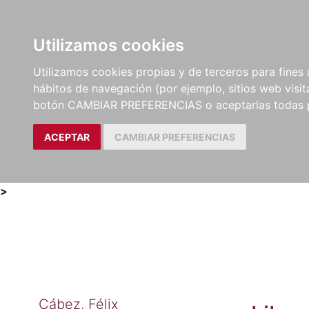
Utilizamos cookies
LIBROS
MÉTODOS Y
PARTITURAS Y EDICION
Utilizamos cookies propias y de terceros para fines 
EJERCICIOS
CRÍTICAS
hábitos de navegación (por ejemplo, sitios web visi
botón CAMBIAR PREFERENCIAS o aceptarlas todas 
ACEPTAR
CAMBIAR PREFERENCIAS
>
Cábez, Félix