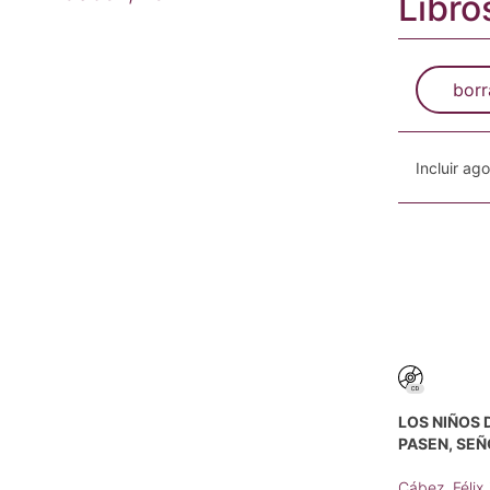
Libro
borr
Incluir ag
LOS NIÑOS 
PASEN, SEÑ
Cábez, Félix