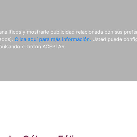
ES
ES
REVISTAS
CDS Y
MATERIAL
analíticos y mostrarle publicidad relacionada con sus prefer
DVDS
COMPLEMENTARIO
tados).
Clica aquí para más información.
Usted puede configu
pulsando el botón ACEPTAR.