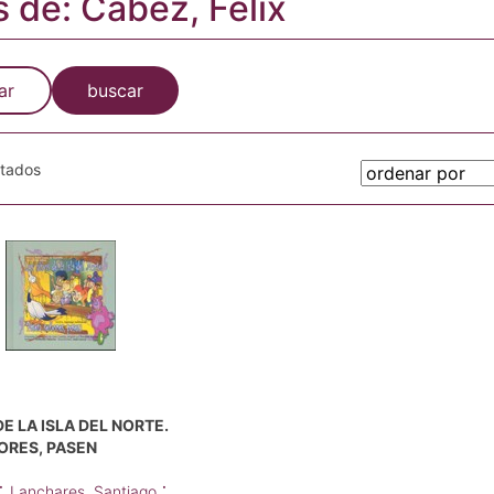
s de: Cábez, Félix
ar
buscar
otados
DE LA ISLA DEL NORTE.
ORES, PASEN
;
;
Lanchares, Santiago