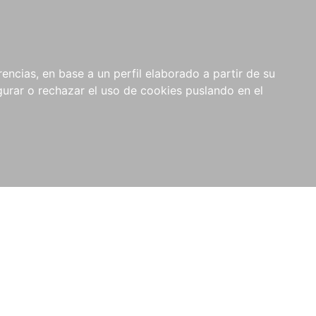
0
NOVEDADES
NOTICIAS
COMPRAS
encias, en base a un perfil elaborado a partir de su
INSTITUCIONALES
rar o rechazar el uso de cookies puslando en el