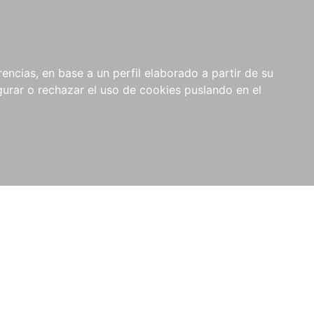
0
NOVEDADES
NOTICIAS
COMPRAS
encias, en base a un perfil elaborado a partir de su
INSTITUCIONALES
rar o rechazar el uso de cookies puslando en el