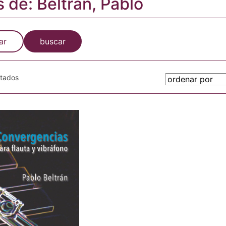
s de: Beltrán, Pablo
ar
buscar
otados