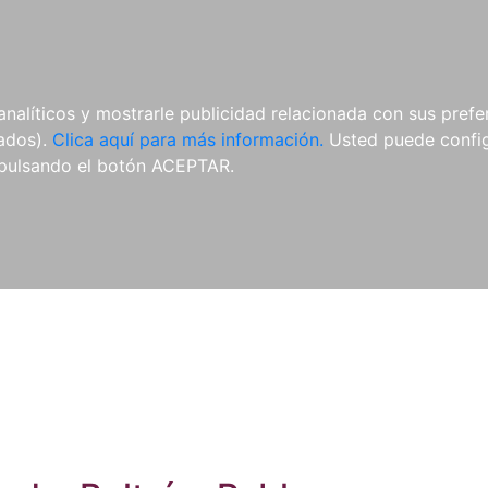
ES
ES
REVISTAS
CDS Y
MATERIAL
analíticos y mostrarle publicidad relacionada con sus prefer
DVDS
COMPLEMENTARIO
tados).
Clica aquí para más información.
Usted puede configu
pulsando el botón ACEPTAR.