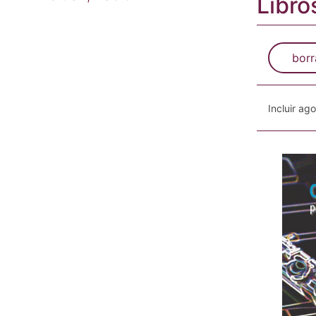
Libro
borr
Incluir ag