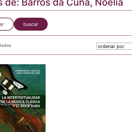
s de: Barros da Cuña, Noelia
ar
buscar
otados