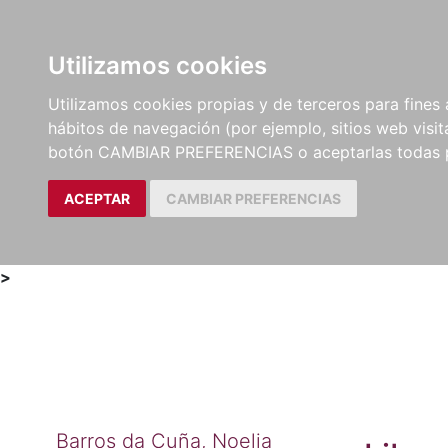
Utilizamos cookies
LIBROS
MÉTODOS Y
PARTITURAS Y EDICION
Utilizamos cookies propias y de terceros para fines 
EJERCICIOS
CRÍTICAS
hábitos de navegación (por ejemplo, sitios web visi
botón CAMBIAR PREFERENCIAS o aceptarlas todas 
ACEPTAR
CAMBIAR PREFERENCIAS
>
Barros da Cuña, Noelia