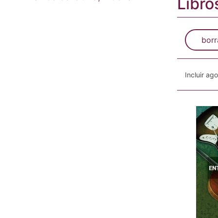
Libro
borr
Incluir ag