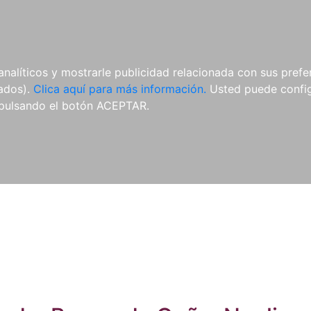
ES
ES
REVISTAS
CDS Y
MATERIAL
analíticos y mostrarle publicidad relacionada con sus prefer
DVDS
COMPLEMENTARIO
tados).
Clica aquí para más información.
Usted puede configu
pulsando el botón ACEPTAR.