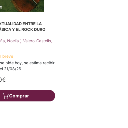
XTUALIDAD ENTRE LA
SICA Y EL ROCK DURO
;
ña, Noelia
Valero-Castells,
n breve
 se pide hoy, se estima recibir
a el 21/08/26
0€
Comprar