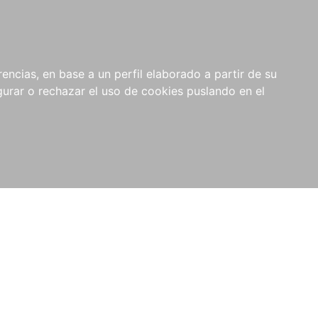
0
NOVEDADES
NOTICIAS
COMPRAS
encias, en base a un perfil elaborado a partir de su
INSTITUCIONALES
rar o rechazar el uso de cookies puslando en el