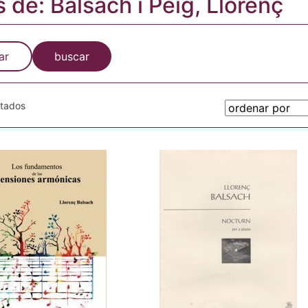
s de: Balsach i Peig, Llorenç
ar
buscar
otados