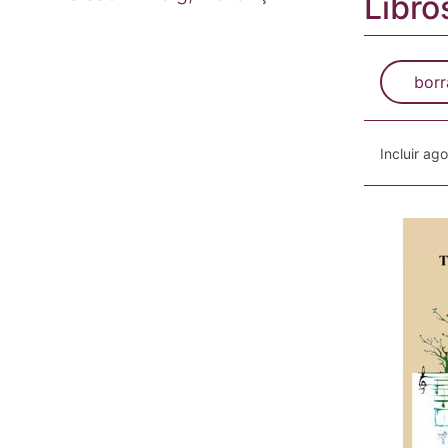
Libro
borr
Incluir ag