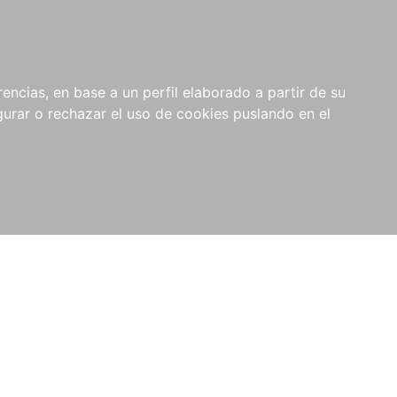
0
NOVEDADES
NOTICIAS
COMPRAS
encias, en base a un perfil elaborado a partir de su
INSTITUCIONALES
rar o rechazar el uso de cookies puslando en el