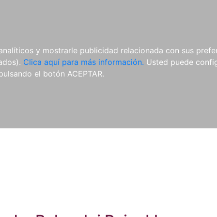
ES
ES
REVISTAS
CDS Y
MATERIAL
analíticos y mostrarle publicidad relacionada con sus prefer
DVDS
COMPLEMENTARIO
tados).
Clica aquí para más información.
Usted puede configu
pulsando el botón ACEPTAR.