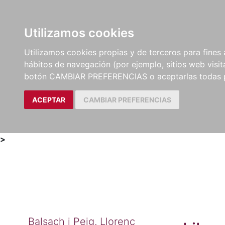
Utilizamos cookies
LIBROS
MÉTODOS Y
PARTITURAS Y EDICION
Utilizamos cookies propias y de terceros para fines 
EJERCICIOS
CRÍTICAS
hábitos de navegación (por ejemplo, sitios web visi
botón CAMBIAR PREFERENCIAS o aceptarlas todas 
ACEPTAR
CAMBIAR PREFERENCIAS
>
Balsach i Peig, Llorenç