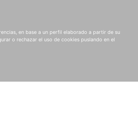
0
NOVEDADES
NOTICIAS
COMPRAS
encias, en base a un perfil elaborado a partir de su
INSTITUCIONALES
rar o rechazar el uso de cookies puslando en el