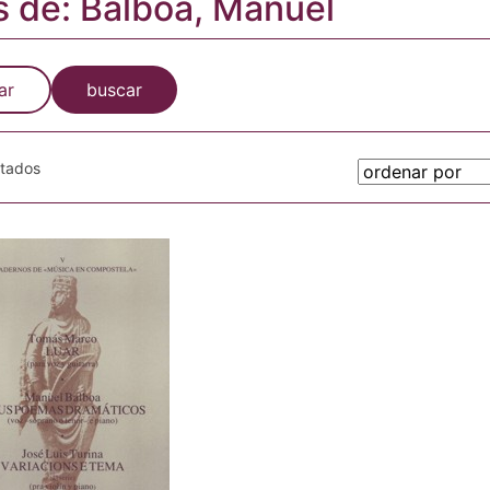
s de: Balboa, Manuel
ar
buscar
otados