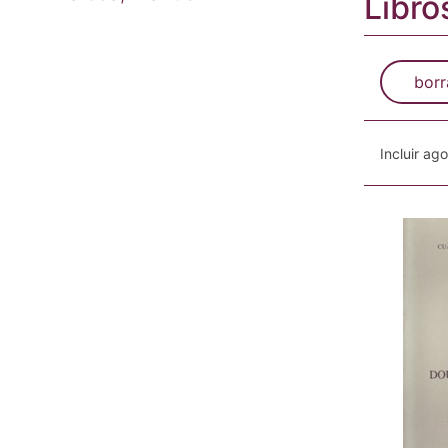
Libro
borr
Incluir ag