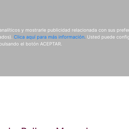
ES
ES
REVISTAS
CDS Y
MATERIAL
analíticos y mostrarle publicidad relacionada con sus prefer
DVDS
COMPLEMENTARIO
tados).
Clica aquí para más información.
Usted puede configu
pulsando el botón ACEPTAR.