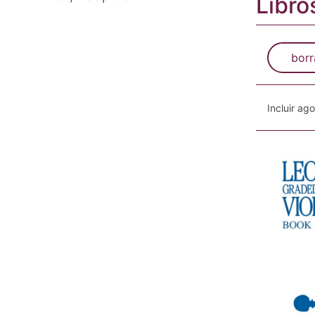
Libro
borr
Incluir ag