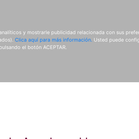
ES
ES
REVISTAS
CDS Y
MATERIAL
analíticos y mostrarle publicidad relacionada con sus prefer
DVDS
COMPLEMENTARIO
tados).
Clica aquí para más información.
Usted puede configu
pulsando el botón ACEPTAR.