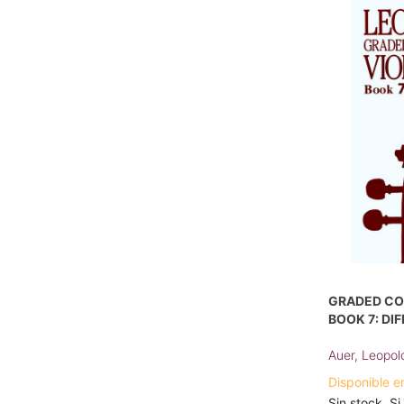
GRADED COU
BOOK 7: DI
Auer, Leopol
Disponible e
Sin stock. Si