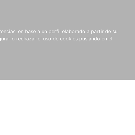
0
NOVEDADES
NOTICIAS
COMPRAS
encias, en base a un perfil elaborado a partir de su
INSTITUCIONALES
rar o rechazar el uso de cookies puslando en el