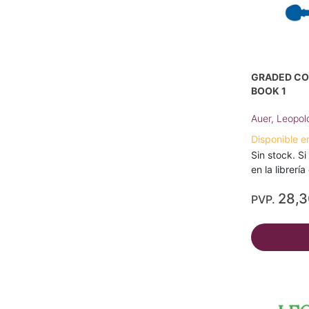
GRADED COU
BOOK 1
Auer, Leopol
Disponible e
Sin stock. Si
en la librerí
28,
PVP.