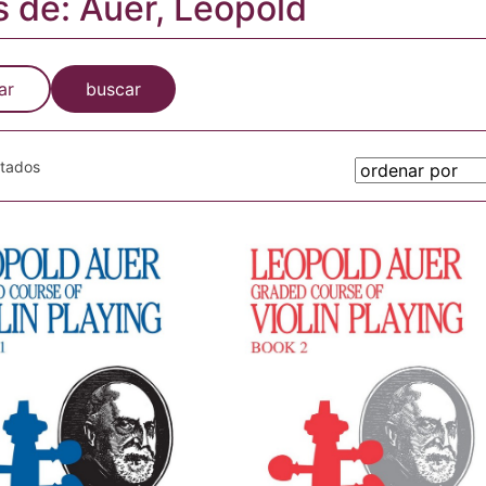
s de: Auer, Leopold
ar
buscar
otados