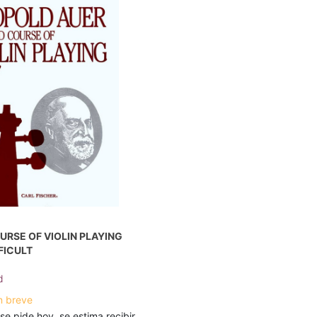
RSE OF VIOLIN PLAYING
FFICULT
d
n breve
 se pide hoy, se estima recibir