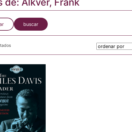
s de: Alkver, Frank
ar
buscar
otados