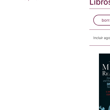
Libro
borr
Incluir ag