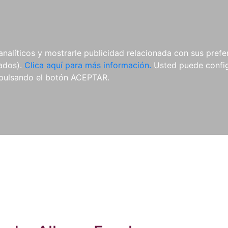
ES
ES
REVISTAS
CDS Y
MATERIAL
analíticos y mostrarle publicidad relacionada con sus prefer
DVDS
COMPLEMENTARIO
tados).
Clica aquí para más información.
Usted puede configu
pulsando el botón ACEPTAR.