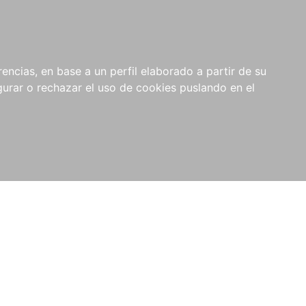
0
NOVEDADES
NOTICIAS
COMPRAS
encias, en base a un perfil elaborado a partir de su
INSTITUCIONALES
rar o rechazar el uso de cookies puslando en el