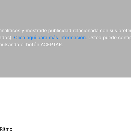
ES
ES
REVISTAS
CDS Y
MATERIAL
analíticos y mostrarle publicidad relacionada con sus prefer
DVDS
COMPLEMENTARIO
tados).
Clica aquí para más información.
Usted puede configu
pulsando el botón ACEPTAR.
o
Ritmo