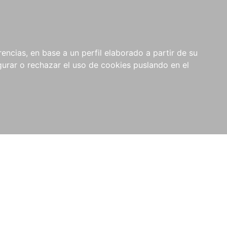
0
NOVEDADES
NOTICIAS
COMPRAS
encias, en base a un perfil elaborado a partir de su
INSTITUCIONALES
rar o rechazar el uso de cookies puslando en el