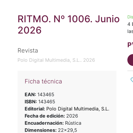
RITMO. Nº 1006. Junio
Di
4 
2026
la
P
Revista
Polo Digital Multimedia, S.L.. 2026
Ficha técnica
EAN:
143465
ISBN:
143465
Editorial:
Polo Digital Multimedia, S.L.
Fecha de edición:
2026
Encuadernación:
Rústica
Dimensiones:
22x29,5