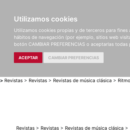
Utilizamos cookies
LIBROS
MÉTODOS Y
PARTITURAS Y EDICION
Utilizamos cookies propias y de terceros para fines 
EJERCICIOS
CRÍTICAS
hábitos de navegación (por ejemplo, sitios web visi
botón CAMBIAR PREFERENCIAS o aceptarlas todas 
ACEPTAR
CAMBIAR PREFERENCIAS
>
Revistas
>
Revistas
>
Revistas de música clásica
>
Ritm
Revistas
>
Revistas
>
Revistas de música clásica
>