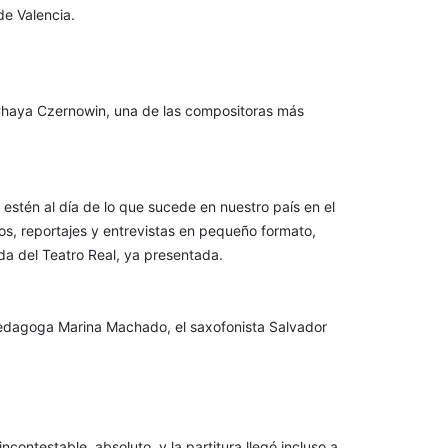
de Valencia.
haya Czernowin, una de las compositoras más
estén al día de lo que sucede en nuestro país en el
os, reportajes y entrevistas en pequeño formato,
da del Teatro Real, ya presentada.
 pedagoga Marina Machado, el saxofonista Salvador
incontestable, absoluto, y la partitura llegó incluso a