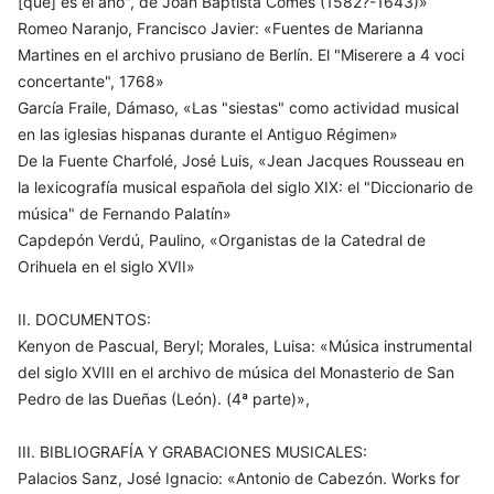
[que] es el año", de Joan Baptista Comes (1582?-1643)»
Romeo Naranjo, Francisco Javier: «Fuentes de Marianna
Martines en el archivo prusiano de Berlín. El "Miserere a 4 voci
concertante", 1768»
García Fraile, Dámaso, «Las "siestas" como actividad musical
en las iglesias hispanas durante el Antiguo Régimen»
De la Fuente Charfolé, José Luis, «Jean Jacques Rousseau en
la lexicografía musical española del siglo XIX: el "Diccionario de
música" de Fernando Palatín»
Capdepón Verdú, Paulino, «Organistas de la Catedral de
Orihuela en el siglo XVII»
II. DOCUMENTOS:
Kenyon de Pascual, Beryl; Morales, Luisa: «Música instrumental
del siglo XVIII en el archivo de música del Monasterio de San
Pedro de las Dueñas (León). (4ª parte)»,
III. BIBLIOGRAFÍA Y GRABACIONES MUSICALES:
Palacios Sanz, José Ignacio: «Antonio de Cabezón. Works for