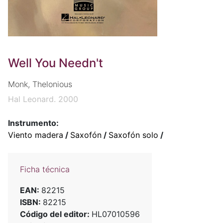
Well You Needn't
Monk, Thelonious
Hal Leonard. 2000
Instrumento:
Viento madera
/
Saxofón
/
Saxofón solo
/
Ficha técnica
EAN:
82215
ISBN:
82215
Código del editor:
HL07010596