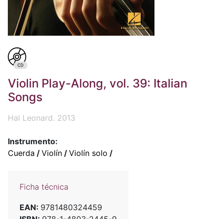
Violin Play-Along, vol. 39: Italian
Songs
Hal Leonard. 2013
Instrumento:
Cuerda
/
Violín
/
Violín solo
/
Ficha técnica
EAN:
9781480324459
ISBN:
978-1-4803-2445-9