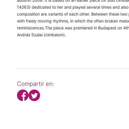
autumn 2009. It is based on an earlier piece for solo cimba
14263) dedicated to her and played several times and also r
composition are variants of each other. Between these two 
with freely moving rhythms, in which the often broken melod
reminiscences.The piece was premiered in Budapest on 4t
András Szalai (cimbalom).
Compartir en: