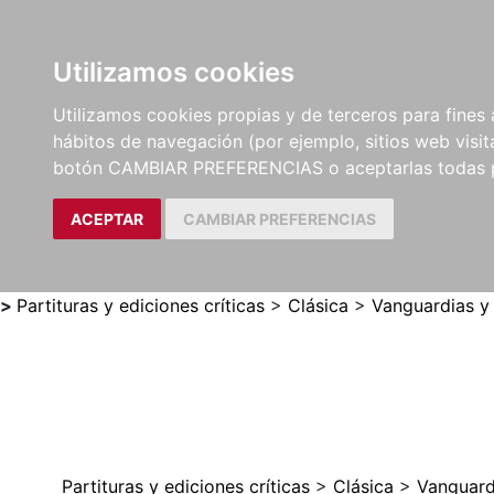
Utilizamos cookies
LIBROS
MÉTODOS Y
PARTITURAS Y EDICION
Utilizamos cookies propias y de terceros para fines 
EJERCICIOS
CRÍTICAS
hábitos de navegación (por ejemplo, sitios web visi
botón CAMBIAR PREFERENCIAS o aceptarlas todas 
ACEPTAR
CAMBIAR PREFERENCIAS
>
Partituras y ediciones críticas
>
Clásica
>
Vanguardias y
Partituras y ediciones críticas
>
Clásica
>
Vanguard