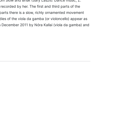
lom Slow and Brisk (Sáry László: Dance music, Z.
ecorded by her. The first and third parts of the
parts there is a slow, richly ornamented movement
ies of the viola da gamba (or violoncello) appear as
h December 2011 by Nóra Kallai (viola da gamba) and