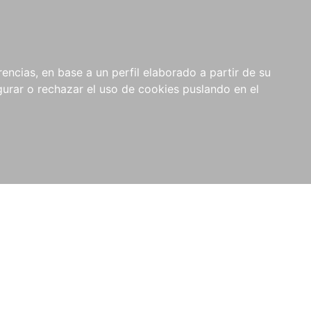
0
NOVEDADES
NOTICIAS
COMPRAS
encias, en base a un perfil elaborado a partir de su
INSTITUCIONALES
rar o rechazar el uso de cookies puslando en el