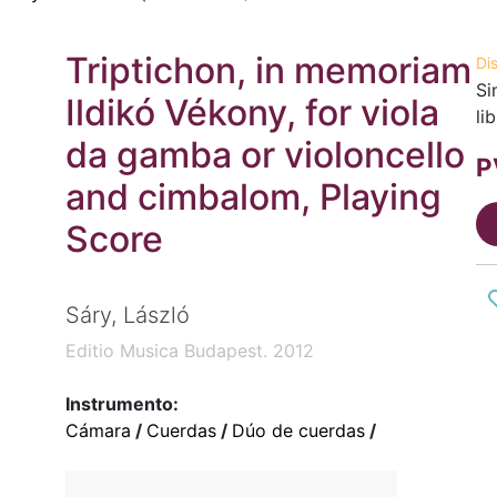
Triptichon, in memoriam
Di
Si
Ildikó Vékony, for viola
li
da gamba or violoncello
P
and cimbalom, Playing
Score
Sáry, László
Editio Musica Budapest. 2012
Instrumento:
Cámara
/
Cuerdas
/
Dúo de cuerdas
/