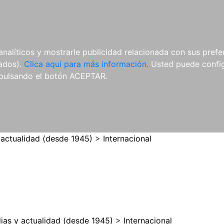
ES
ES
REVISTAS
CDS Y
MATERIAL
analíticos y mostrarle publicidad relacionada con sus prefer
DVDS
COMPLEMENTARIO
tados).
Clica aquí para más información.
Usted puede configu
pulsando el botón ACEPTAR.
 actualidad (desde 1945)
>
Internacional
ias y actualidad (desde 1945)
>
Internacional