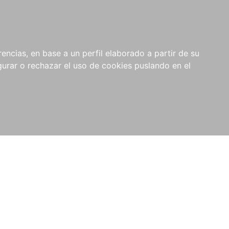
0
NOVEDADES
NOTICIAS
COMPRAS
encias, en base a un perfil elaborado a partir de su
INSTITUCIONALES
rar o rechazar el uso de cookies puslando en el