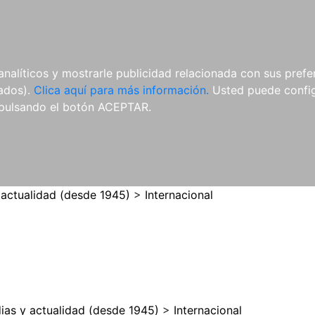
ES
ES
REVISTAS
CDS Y
MATERIAL
analíticos y mostrarle publicidad relacionada con sus prefer
DVDS
COMPLEMENTARIO
tados).
Clica aquí para más información.
Usted puede configu
pulsando el botón ACEPTAR.
 actualidad (desde 1945)
>
Internacional
ias y actualidad (desde 1945)
>
Internacional