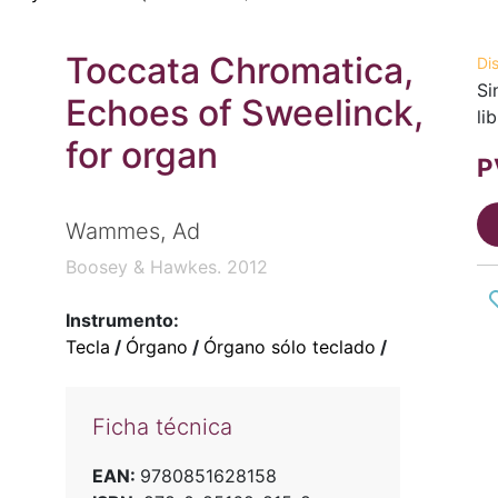
Toccata Chromatica,
Di
Si
Echoes of Sweelinck,
li
for organ
P
Wammes, Ad
Boosey & Hawkes. 2012
Instrumento:
Tecla
/
Órgano
/
Órgano sólo teclado
/
Ficha técnica
EAN:
9780851628158