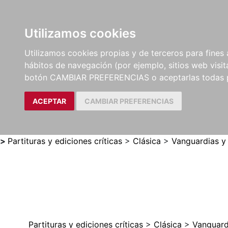
Utilizamos cookies
LIBROS
MÉTODOS Y
PARTITURAS Y EDICION
Utilizamos cookies propias y de terceros para fines 
EJERCICIOS
CRÍTICAS
hábitos de navegación (por ejemplo, sitios web visi
botón CAMBIAR PREFERENCIAS o aceptarlas todas 
ACEPTAR
CAMBIAR PREFERENCIAS
>
Partituras y ediciones críticas
>
Clásica
>
Vanguardias y
Partituras y ediciones críticas
>
Clásica
>
Vanguard