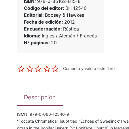
ISBN:
978-0-85162-815-8
Código del editor:
BH 12540
Editorial:
Boosey & Hawkes
Fecha de edición:
2012
Encuadernación:
Rústica
Idioma:
Inglés / Alemán / Francés
Nº páginas:
20
Comenta y valora este libro
Descripción
ISMN: 979-0-060-12540-9
"Toccata Chromatica" (subtitled "Echoes of Sweelinck") wa
organ in the Bonifaciuskerk (St Boniface Church) in Medemb