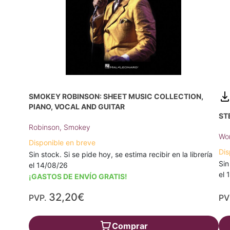
SMOKEY ROBINSON: SHEET MUSIC COLLECTION,
PIANO, VOCAL AND GUITAR
ST
Robinson, Smokey
Won
Disponible en breve
Dis
Sin stock. Si se pide hoy, se estima recibir en la librería
Sin
el 14/08/26
el 
¡GASTOS DE ENVÍO GRATIS!
32,20€
PVP.
PV
Comprar