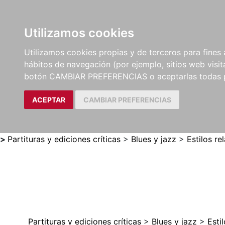
Utilizamos cookies
LIBROS
MÉTODOS Y
PARTITURAS Y EDICION
Utilizamos cookies propias y de terceros para fines 
EJERCICIOS
CRÍTICAS
hábitos de navegación (por ejemplo, sitios web visi
botón CAMBIAR PREFERENCIAS o aceptarlas todas 
ACEPTAR
CAMBIAR PREFERENCIAS
>
Partituras y ediciones críticas
>
Blues y jazz
>
Estilos re
Partituras y ediciones críticas
>
Blues y jazz
>
Esti