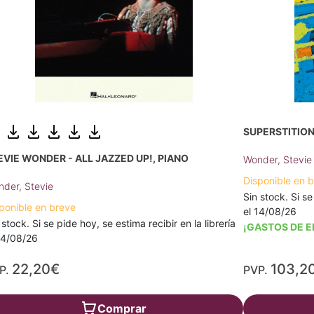
SUPERSTITION
EVIE WONDER - ALL JAZZED UP!, PIANO
Wonder, Stevie
Disponible en 
der, Stevie
Sin stock. Si se
ponible en breve
el 14/08/26
 stock. Si se pide hoy, se estima recibir en la librería
¡GASTOS DE E
14/08/26
22,20€
103,2
P.
PVP.
Comprar