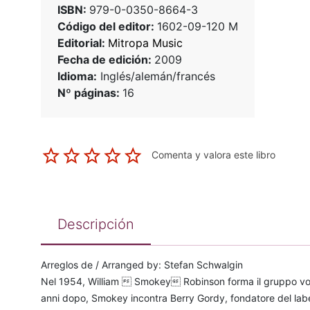
ISBN:
979-0-0350-8664-3
Código del editor:
1602-09-120 M
Editorial:
Mitropa Music
Fecha de edición:
2009
Idioma:
Inglés/alemán/francés
Nº páginas:
16
Comenta y valora este libro
Descripción
Arreglos de / Arranged by: Stefan Schwalgin
Nel 1954, William  Smokey Robinson forma il gruppo vocal
anni dopo, Smokey incontra Berry Gordy, fondatore del labe