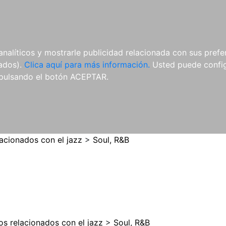
ES
ES
REVISTAS
CDS Y
MATERIAL
analíticos y mostrarle publicidad relacionada con sus prefer
DVDS
COMPLEMENTARIO
tados).
Clica aquí para más información.
Usted puede configu
pulsando el botón ACEPTAR.
lacionados con el jazz
>
Soul, R&B
los relacionados con el jazz
>
Soul, R&B