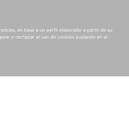
0
NOVEDADES
NOTICIAS
COMPRAS
encias, en base a un perfil elaborado a partir de su
INSTITUCIONALES
rar o rechazar el uso de cookies puslando en el