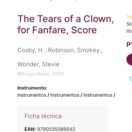
The Tears of a Clown,
Di
Si
for Fanfare, Score
li
P
Cosby, H.
Robinson, Smokey
;
;
Wonder, Stevie
Mitropa Music. 2009
Instrumento:
Instrumentos
/
Instrumentos
/
Instrumentos
/
Ficha técnica
EAN:
9790035086643