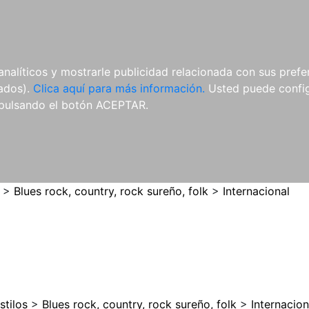
ES
ES
REVISTAS
CDS Y
MATERIAL
analíticos y mostrarle publicidad relacionada con sus prefer
DVDS
COMPLEMENTARIO
tados).
Clica aquí para más información.
Usted puede configu
pulsando el botón ACEPTAR.
>
Blues rock, country, rock sureño, folk
>
Internacional
stilos
>
Blues rock, country, rock sureño, folk
>
Internacion