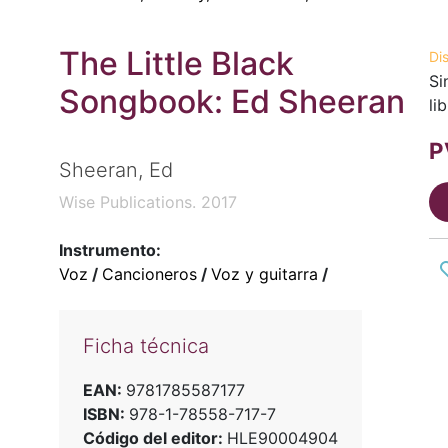
The Little Black
Di
Si
Songbook: Ed Sheeran
li
P
Sheeran, Ed
Wise Publications. 2017
Instrumento:
Voz
/
Cancioneros
/
Voz y guitarra
/
Ficha técnica
EAN:
9781785587177
ISBN:
978-1-78558-717-7
Código del editor:
HLE90004904