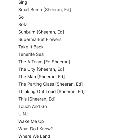
Sing
Small Bump [Sheeran, Ed]
So
Sofa
Sunburn [Sheeran, Ed]
Supermarket Flowers
Take It Back
Tenerife Sea
The A Team [Ed Sheeran]
The City [Sheeran, Ed]
The Man [Sheeran, Ed]
The Parting Glass [Sheeran, Ed]
Thinking Out Loud [Sheeran, Ed]
This [Sheeran, Ed]
Touch And Go
U.N.I.
Wake Me Up
What Do I Know?
Where We Land