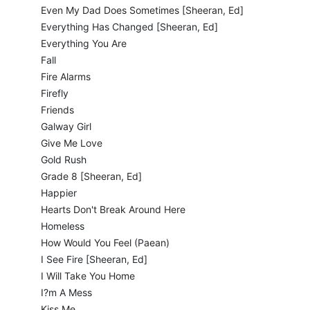
Even My Dad Does Sometimes [Sheeran, Ed]
Everything Has Changed [Sheeran, Ed]
Everything You Are
Fall
Fire Alarms
Firefly
Friends
Galway Girl
Give Me Love
Gold Rush
Grade 8 [Sheeran, Ed]
Happier
Hearts Don't Break Around Here
Homeless
How Would You Feel (Paean)
I See Fire [Sheeran, Ed]
I Will Take You Home
I?m A Mess
Kiss Me