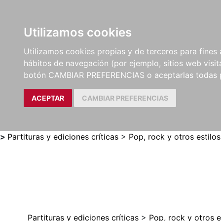
Utilizamos cookies
LIBROS
MÉTODOS Y
PARTITURAS Y EDICION
Utilizamos cookies propias y de terceros para fines 
EJERCICIOS
CRÍTICAS
hábitos de navegación (por ejemplo, sitios web visi
botón CAMBIAR PREFERENCIAS o aceptarlas todas 
ACEPTAR
CAMBIAR PREFERENCIAS
>
Partituras y ediciones críticas
>
Pop, rock y otros estilos
Partituras y ediciones críticas
>
Pop, rock y otros e