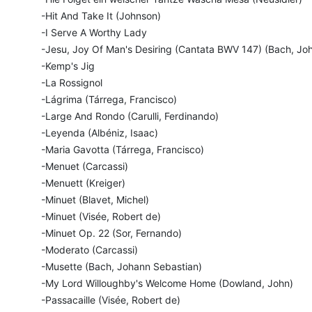
-Hit And Take It (Johnson)
-I Serve A Worthy Lady
-Jesu, Joy Of Man's Desiring (Cantata BWV 147) (Bach, Jo
-Kemp's Jig
-La Rossignol
-Lágrima (Tárrega, Francisco)
-Large And Rondo (Carulli, Ferdinando)
-Leyenda (Albéniz, Isaac)
-Maria Gavotta (Tárrega, Francisco)
-Menuet (Carcassi)
-Menuett (Kreiger)
-Minuet (Blavet, Michel)
-Minuet (Visée, Robert de)
-Minuet Op. 22 (Sor, Fernando)
-Moderato (Carcassi)
-Musette (Bach, Johann Sebastian)
-My Lord Willoughby's Welcome Home (Dowland, John)
-Passacaille (Visée, Robert de)