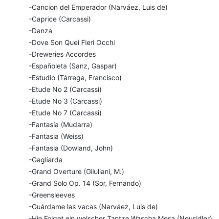
-Cancion del Emperador (Narváez, Luis de)
-Caprice (Carcassi)
-Danza
-Dove Son Quei Fieri Occhi
-Dreweries Accordes
-Españoleta (Sanz, Gaspar)
-Estudio (Tárrega, Francisco)
-Etude No 2 (Carcassi)
-Etude No 3 (Carcassi)
-Etude No 7 (Carcassi)
-Fantasía (Mudarra)
-Fantasia (Weiss)
-Fantasia (Dowland, John)
-Gagliarda
-Grand Overture (Giluliani, M.)
-Grand Solo Op. 14 (Sor, Fernando)
-Greensleeves
-Guárdame las vacas (Narváez, Luis de)
-Hie Folget ein welscher Tantze Wascha Mesa (Neusidler)