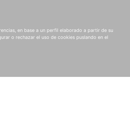
0
NOVEDADES
NOTICIAS
COMPRAS
encias, en base a un perfil elaborado a partir de su
INSTITUCIONALES
rar o rechazar el uso de cookies puslando en el