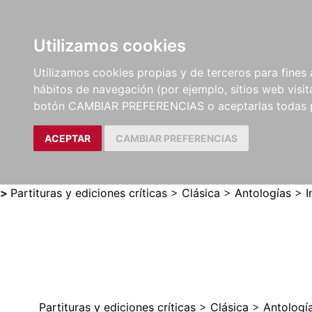
Utilizamos cookies
LIBROS
MÉTODOS Y
PARTITURAS Y EDICION
Utilizamos cookies propias y de terceros para fines 
EJERCICIOS
CRÍTICAS
hábitos de navegación (por ejemplo, sitios web visi
botón CAMBIAR PREFERENCIAS o aceptarlas todas 
ACEPTAR
CAMBIAR PREFERENCIAS
>
Partituras y ediciones críticas
>
Clásica
>
Antologías
>
I
Partituras y ediciones críticas
>
Clásica
>
Antologí