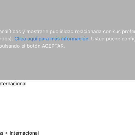
ES
ES
REVISTAS
CDS Y
MATERIAL
analíticos y mostrarle publicidad relacionada con sus prefer
DVDS
COMPLEMENTARIO
tados).
Clica aquí para más información.
Usted puede configu
pulsando el botón ACEPTAR.
nternacional
as
>
Internacional