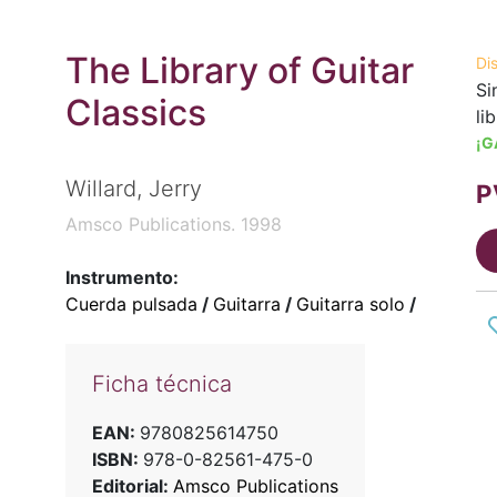
The Library of Guitar
Di
Si
Classics
li
¡G
Willard, Jerry
P
Amsco Publications. 1998
Instrumento:
Cuerda pulsada
/
Guitarra
/
Guitarra solo
/
Ficha técnica
EAN:
9780825614750
ISBN:
978-0-82561-475-0
Editorial:
Amsco Publications