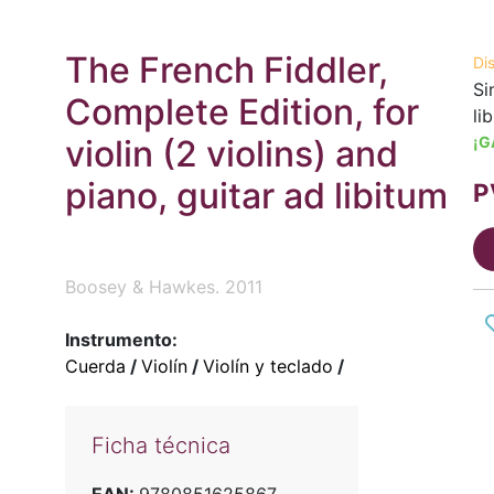
The French Fiddler,
Di
Si
Complete Edition, for
li
violin (2 violins) and
¡G
piano, guitar ad libitum
P
Boosey & Hawkes. 2011
Instrumento:
Cuerda
/
Violín
/
Violín y teclado
/
Ficha técnica