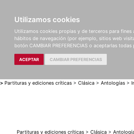
Utilizamos cookies
LIBROS
MÉTODOS Y
PARTITURAS Y EDICION
Utilizamos cookies propias y de terceros para fines 
EJERCICIOS
CRÍTICAS
hábitos de navegación (por ejemplo, sitios web visi
botón CAMBIAR PREFERENCIAS o aceptarlas todas 
ACEPTAR
CAMBIAR PREFERENCIAS
>
Partituras y ediciones críticas
>
Clásica
>
Antologías
>
I
Partituras y ediciones críticas
>
Clásica
>
Antologí