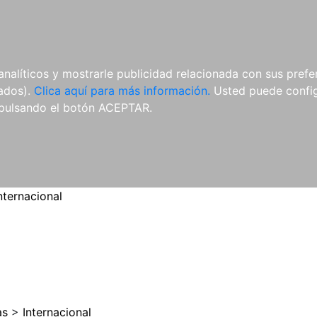
ES
ES
REVISTAS
CDS Y
MATERIAL
analíticos y mostrarle publicidad relacionada con sus prefer
DVDS
COMPLEMENTARIO
tados).
Clica aquí para más información.
Usted puede configu
pulsando el botón ACEPTAR.
nternacional
as
>
Internacional