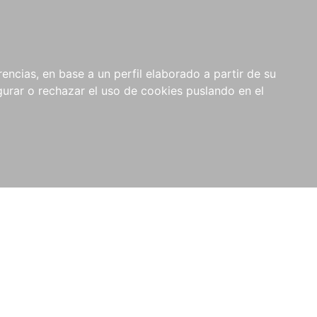
0
NOVEDADES
NOTICIAS
COMPRAS
encias, en base a un perfil elaborado a partir de su
INSTITUCIONALES
rar o rechazar el uso de cookies puslando en el