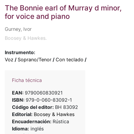
The Bonnie earl of Murray d minor,
for voice and piano
Gurney, Ivor
Boosey & Hawkes.
Instrumento:
Voz
/
Soprano/Tenor
/
Con teclado
/
Ficha técnica
EAN:
9790060830921
ISBN:
979-0-060-83092-1
Código del editor:
BH 83092
Editorial:
Boosey & Hawkes
Encuadernación:
Rústica
Idioma:
inglés