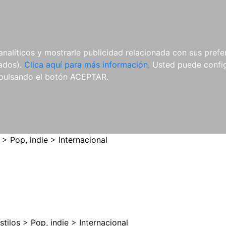
ES
ES
REVISTAS
CDS Y
MATERIAL
analíticos y mostrarle publicidad relacionada con sus prefer
DVDS
COMPLEMENTARIO
tados).
Clica aquí para más información.
Usted puede configu
pulsando el botón ACEPTAR.
>
Pop, indie
>
Internacional
stilos
>
Pop, indie
>
Internacional