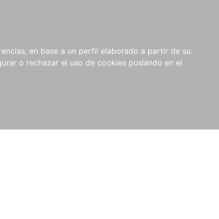
0
NOVEDADES
NOTICIAS
COMPRAS
encias, en base a un perfil elaborado a partir de su
INSTITUCIONALES
rar o rechazar el uso de cookies puslando en el