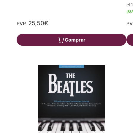
el 
¡G
25,50€
PVP.
PV
Comprar