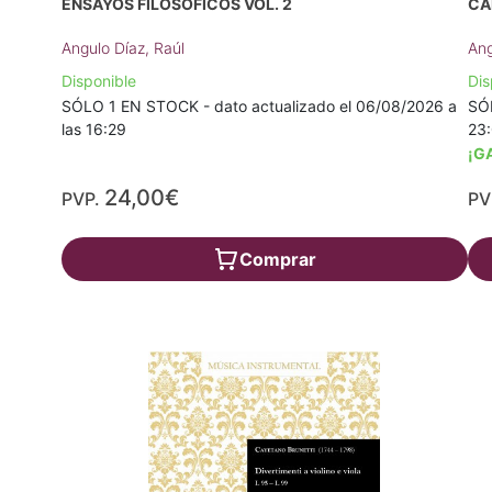
ENSAYOS FILOSÓFICOS VOL. 2
CA
Angulo Díaz, Raúl
Ang
Disponible
Dis
SÓLO 1 EN STOCK - dato actualizado el 06/08/2026 a
SÓL
las 16:29
23
¡G
24,00€
PVP.
PV
Comprar