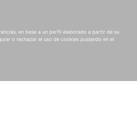
0
NOVEDADES
NOTICIAS
COMPRAS
encias, en base a un perfil elaborado a partir de su
INSTITUCIONALES
rar o rechazar el uso de cookies puslando en el