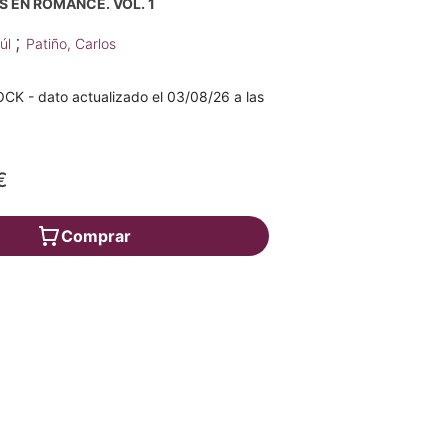
 EN ROMANCE. VOL. 1
;
aúl
Patiño, Carlos
K - dato actualizado el 03/08/26 a las
€
Comprar