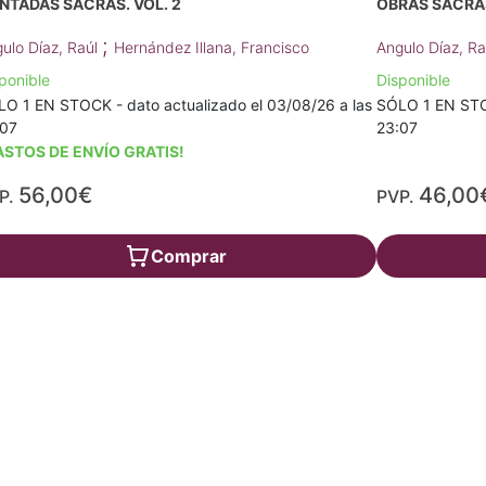
NTADAS SACRAS. VOL. 2
OBRAS SACRAS
;
ulo Díaz, Raúl
Hernández Illana, Francisco
Angulo Díaz, R
ponible
Disponible
O 1 EN STOCK - dato actualizado el 03/08/26 a las
SÓLO 1 EN STOC
:07
23:07
ASTOS DE ENVÍO GRATIS!
56,00€
46,00
P.
PVP.
Comprar