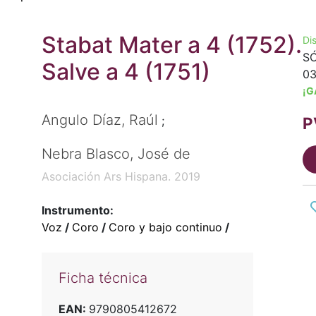
Stabat Mater a 4 (1752).
Di
SÓ
Salve a 4 (1751)
03
¡G
Angulo Díaz, Raúl
P
;
Nebra Blasco, José de
Asociación Ars Hispana. 2019
Instrumento:
Voz
/
Coro
/
Coro y bajo continuo
/
Ficha técnica
EAN:
9790805412672