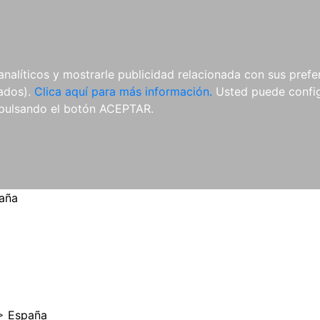
ES
ES
REVISTAS
CDS Y
MATERIAL
analíticos y mostrarle publicidad relacionada con sus prefer
DVDS
COMPLEMENTARIO
tados).
Clica aquí para más información.
Usted puede configu
pulsando el botón ACEPTAR.
aña
>
España