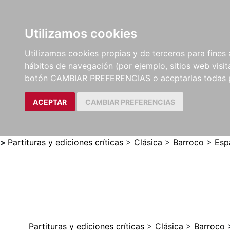
Utilizamos cookies
LIBROS
MÉTODOS Y
PARTITURAS Y EDICION
Utilizamos cookies propias y de terceros para fines 
EJERCICIOS
CRÍTICAS
hábitos de navegación (por ejemplo, sitios web visi
botón CAMBIAR PREFERENCIAS o aceptarlas todas 
ACEPTAR
CAMBIAR PREFERENCIAS
>
Partituras y ediciones críticas
>
Clásica
>
Barroco
>
Esp
Partituras y ediciones críticas
>
Clásica
>
Barroco