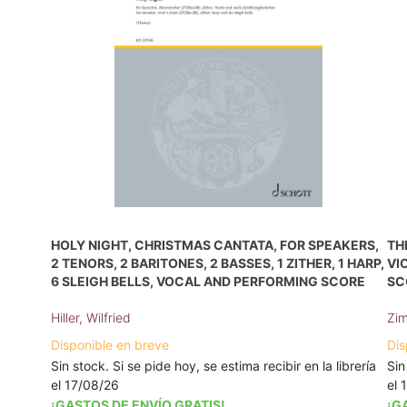
HOLY NIGHT, CHRISTMAS CANTATA, FOR SPEAKERS,
TH
2 TENORS, 2 BARITONES, 2 BASSES, 1 ZITHER, 1 HARP,
VI
6 SLEIGH BELLS, VOCAL AND PERFORMING SCORE
SC
Hiller, Wilfried
Zim
Disponible en breve
Dis
Sin stock. Si se pide hoy, se estima recibir en la librería
Sin
el 17/08/26
el 
¡GASTOS DE ENVÍO GRATIS!
¡G