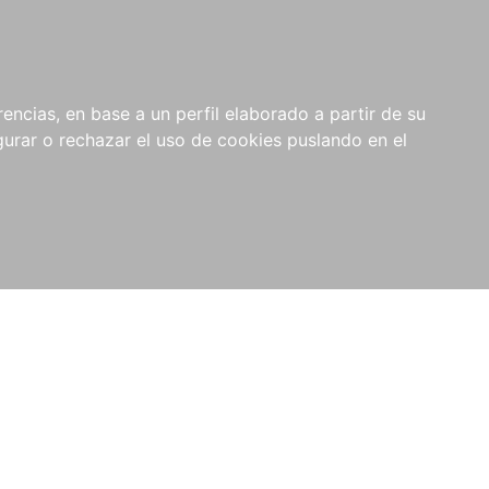
0
NOVEDADES
NOTICIAS
COMPRAS
encias, en base a un perfil elaborado a partir de su
INSTITUCIONALES
rar o rechazar el uso de cookies puslando en el