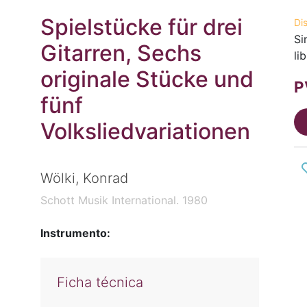
Spielstücke für drei
Di
Si
Gitarren, Sechs
li
originale Stücke und
P
fünf
Volksliedvariationen
Wölki, Konrad
Schott Musik International. 1980
Instrumento:
Ficha técnica