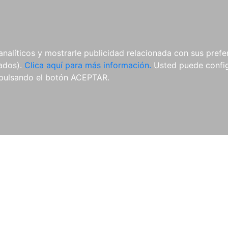
ES
ES
REVISTAS
CDS Y
MATERIAL
analíticos y mostrarle publicidad relacionada con sus prefer
DVDS
COMPLEMENTARIO
tados).
Clica aquí para más información.
Usted puede configu
pulsando el botón ACEPTAR.