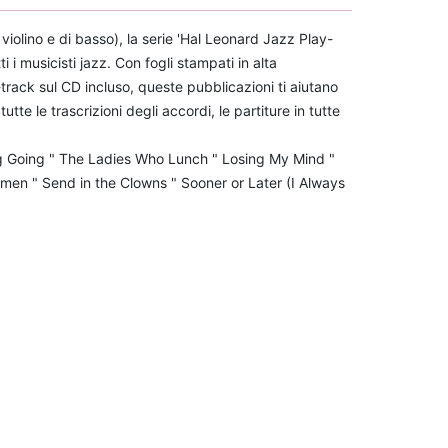
i violino e di basso), la serie 'Hal Leonard Jazz Play-
 i musicisti jazz. Con fogli stampati in alta
it-track sul CD incluso, queste pubblicazioni ti aiutano
te le trascrizioni degli accordi, le partiture in tutte
g Going " The Ladies Who Lunch " Losing My Mind "
omen " Send in the Clowns " Sooner or Later (I Always