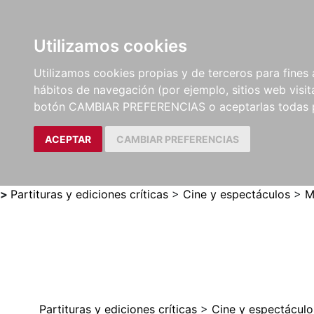
Utilizamos cookies
LIBROS
MÉTODOS Y
PARTITURAS Y EDICION
Utilizamos cookies propias y de terceros para fines 
EJERCICIOS
CRÍTICAS
hábitos de navegación (por ejemplo, sitios web visi
botón CAMBIAR PREFERENCIAS o aceptarlas todas 
ACEPTAR
CAMBIAR PREFERENCIAS
>
Partituras y ediciones críticas
>
Cine y espectáculos
>
M
Partituras y ediciones críticas
>
Cine y espectáculo