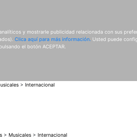
ES
ES
REVISTAS
CDS Y
MATERIAL
analíticos y mostrarle publicidad relacionada con sus prefer
DVDS
COMPLEMENTARIO
tados).
Clica aquí para más información.
Usted puede configu
pulsando el botón ACEPTAR.
usicales
>
Internacional
s
>
Musicales
>
Internacional