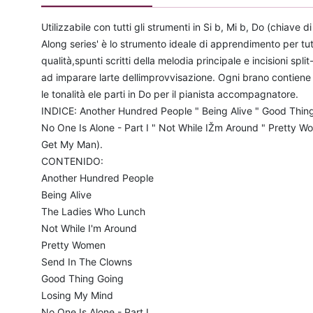
Utilizzabile con tutti gli strumenti in Si b, Mi b, Do (chiave d
Along series' è lo strumento ideale di apprendimento per tutti
qualità,spunti scritti della melodia principale e incisioni spl
ad imparare larte dellimprovvisazione. Ogni brano contiene tut
le tonalità ele parti in Do per il pianista accompagnatore.
INDICE: Another Hundred People " Being Alive " Good Thin
No One Is Alone - Part I " Not While IŽm Around " Pretty W
Get My Man).
CONTENIDO:
Another Hundred People
Being Alive
The Ladies Who Lunch
Not While I'm Around
Pretty Women
Send In The Clowns
Good Thing Going
Losing My Mind
No One Is Alone - Part I