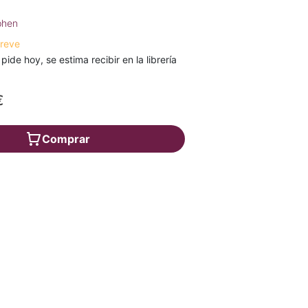
phen
breve
 pide hoy, se estima recibir en la librería
€
Comprar