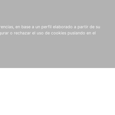
0
NOVEDADES
NOTICIAS
COMPRAS
encias, en base a un perfil elaborado a partir de su
INSTITUCIONALES
rar o rechazar el uso de cookies puslando en el