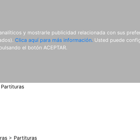
ES
ES
REVISTAS
CDS Y
MATERIAL
analíticos y mostrarle publicidad relacionada con sus prefer
DVDS
COMPLEMENTARIO
tados).
Clica aquí para más información.
Usted puede configu
pulsando el botón ACEPTAR.
>
Partituras
uras
>
Partituras