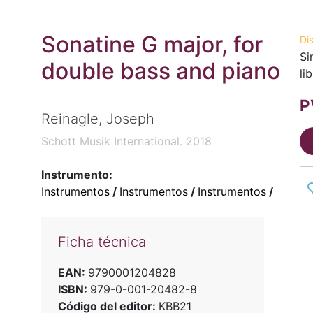
Sonatine G major, for
Di
Si
double bass and piano
li
P
Reinagle, Joseph
Schott Musik International. 2018
Instrumento:
Instrumentos
/
Instrumentos
/
Instrumentos
/
Ficha técnica
EAN:
9790001204828
ISBN:
979-0-001-20482-8
Código del editor:
KBB21