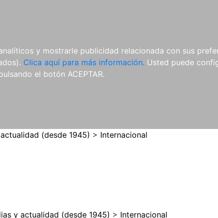
ES
ES
REVISTAS
CDS Y
MATERIAL
analíticos y mostrarle publicidad relacionada con sus prefer
DVDS
COMPLEMENTARIO
tados).
Clica aquí para más información.
Usted puede configu
pulsando el botón ACEPTAR.
 actualidad (desde 1945)
>
Internacional
ias y actualidad (desde 1945)
>
Internacional