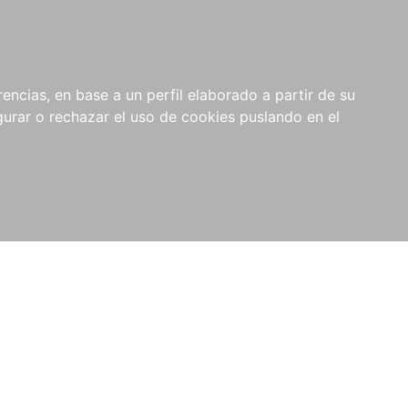
0
NOVEDADES
NOTICIAS
COMPRAS
encias, en base a un perfil elaborado a partir de su
INSTITUCIONALES
rar o rechazar el uso de cookies puslando en el