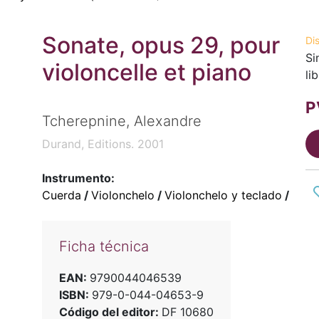
Sonate, opus 29, pour
Di
Si
violoncelle et piano
li
P
Tcherepnine, Alexandre
Durand, Editions. 2001
Instrumento:
Cuerda
/
Violonchelo
/
Violonchelo y teclado
/
Ficha técnica
EAN:
9790044046539
ISBN:
979-0-044-04653-9
Código del editor:
DF 10680