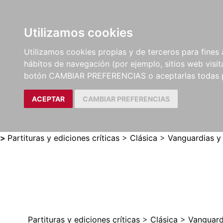
Utilizamos cookies
LIBROS
MÉTODOS Y
PARTITURAS Y EDICION
Utilizamos cookies propias y de terceros para fines 
EJERCICIOS
CRÍTICAS
hábitos de navegación (por ejemplo, sitios web visi
botón CAMBIAR PREFERENCIAS o aceptarlas todas 
ACEPTAR
CAMBIAR PREFERENCIAS
>
Partituras y ediciones críticas
>
Clásica
>
Vanguardias y
Partituras y ediciones críticas
>
Clásica
>
Vanguard