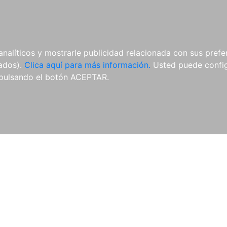
ES
ES
REVISTAS
CDS Y
MATERIAL
analíticos y mostrarle publicidad relacionada con sus prefer
DVDS
COMPLEMENTARIO
tados).
Clica aquí para más información.
Usted puede configu
pulsando el botón ACEPTAR.