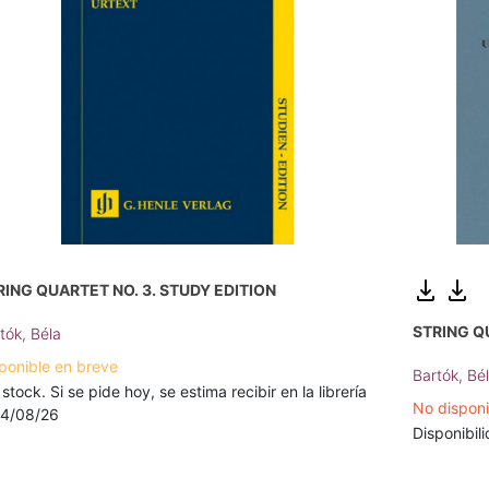
RING QUARTET NO. 3. STUDY EDITION
STRING Q
tók, Béla
ponible en breve
Bartók, Bé
 stock. Si se pide hoy, se estima recibir en la librería
No dispon
14/08/26
Disponibili