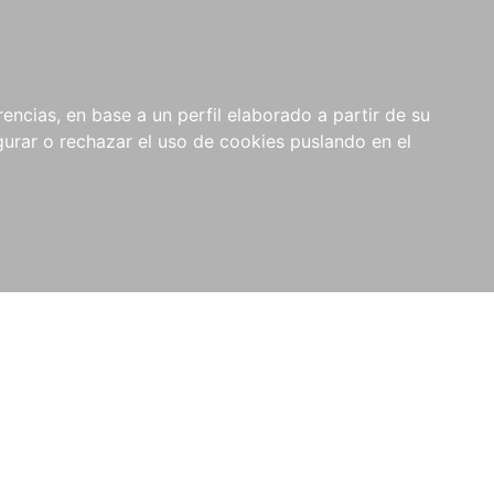
0
NOVEDADES
NOTICIAS
COMPRAS
encias, en base a un perfil elaborado a partir de su
INSTITUCIONALES
rar o rechazar el uso de cookies puslando en el