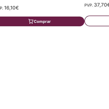
37,70
PVP.
16,10€
P.
Comprar