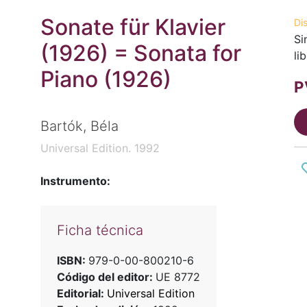
Sonate für Klavier
Di
Si
(1926) = Sonata for
li
Piano (1926)
P
Bartók, Béla
Universal Edition. 1992
Instrumento:
Ficha técnica
ISBN:
979-0-00-800210-6
Código del editor:
UE 8772
Editorial:
Universal Edition