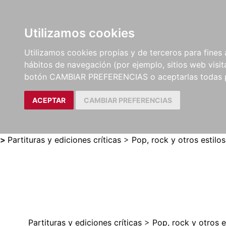
Utilizamos cookies
LIBROS
MÉTODOS Y
PARTITURAS Y EDICION
Utilizamos cookies propias y de terceros para fines 
EJERCICIOS
CRÍTICAS
hábitos de navegación (por ejemplo, sitios web visi
botón CAMBIAR PREFERENCIAS o aceptarlas todas 
ACEPTAR
CAMBIAR PREFERENCIAS
>
Partituras y ediciones críticas
>
Pop, rock y otros estilos
Partituras y ediciones críticas
>
Pop, rock y otros e