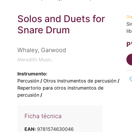
Solos and Duets for
Di
Si
Snare Drum
li
P
Whaley, Garwood
Meredith Music.
Instrumento:
Percusión
/
Otros instrumentos de percusión
/
Repertorio para otros instrumentos de
percusión
/
Ficha técnica
EAN:
9781574630046