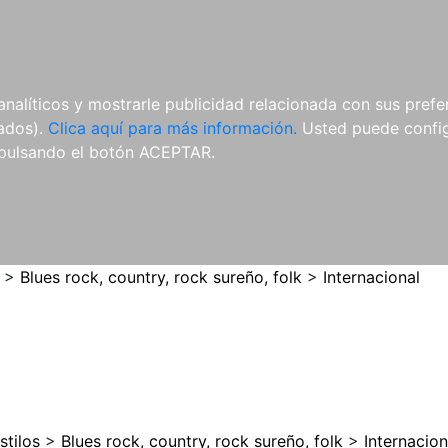
ES
ES
REVISTAS
CDS Y
MATERIAL
analíticos y mostrarle publicidad relacionada con sus prefer
DVDS
COMPLEMENTARIO
tados).
Clica aquí para más información.
Usted puede configu
pulsando el botón ACEPTAR.
>
Blues rock, country, rock sureño, folk
>
Internacional
stilos
>
Blues rock, country, rock sureño, folk
>
Internacion