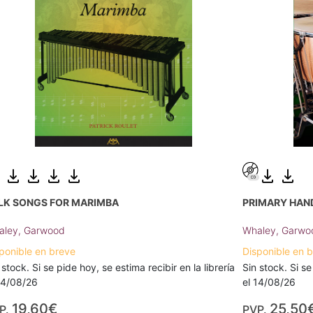
LK SONGS FOR MARIMBA
PRIMARY HAN
aley, Garwood
Whaley, Garwo
ponible en breve
Disponible en 
 stock. Si se pide hoy, se estima recibir en la librería
Sin stock. Si se
14/08/26
el 14/08/26
19,60€
25,50
P.
PVP.