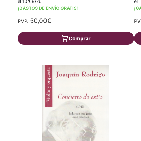
el 10/08/26
el 
¡GASTOS DE ENVÍO GRATIS!
¡G
50,00€
PVP.
PV
Comprar