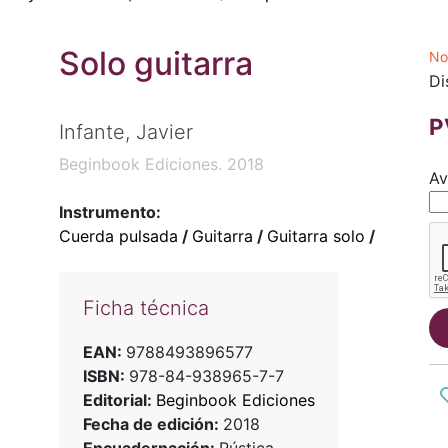
Solo guitarra
No
Di
P
Infante, Javier
Beginbook Ediciones. 2018
Av
Instrumento:
Cuerda pulsada
/
Guitarra
/
Guitarra solo
/
Ficha técnica
EAN:
9788493896577
ISBN:
978-84-938965-7-7
Editorial:
Beginbook Ediciones
Fecha de edición:
2018