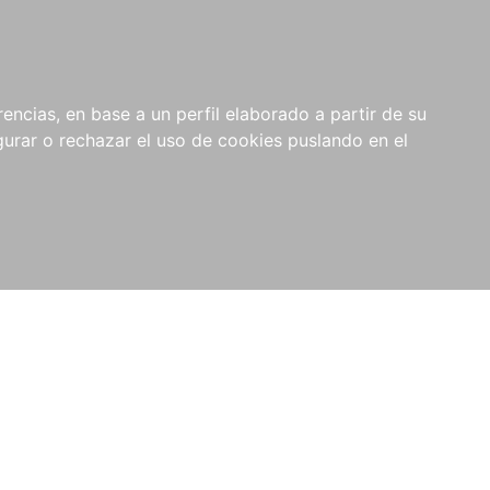
0
NOVEDADES
NOTICIAS
COMPRAS
encias, en base a un perfil elaborado a partir de su
INSTITUCIONALES
rar o rechazar el uso de cookies puslando en el