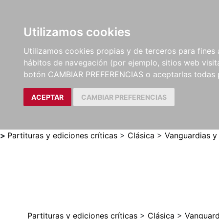
Utilizamos cookies
LIBROS
MÉTODOS Y
PARTITURAS Y EDICION
Utilizamos cookies propias y de terceros para fines 
EJERCICIOS
CRÍTICAS
hábitos de navegación (por ejemplo, sitios web visi
botón CAMBIAR PREFERENCIAS o aceptarlas todas 
ACEPTAR
CAMBIAR PREFERENCIAS
>
Partituras y ediciones críticas
>
Clásica
>
Vanguardias y
Partituras y ediciones críticas
>
Clásica
>
Vanguard