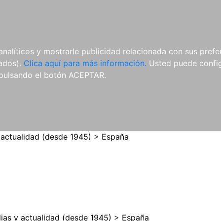
ES
ES
REVISTAS
CDS Y
MATERIAL
analíticos y mostrarle publicidad relacionada con sus prefer
DVDS
COMPLEMENTARIO
tados).
Clica aquí para más información.
Usted puede configu
pulsando el botón ACEPTAR.
 actualidad (desde 1945)
>
España
ias y actualidad (desde 1945)
>
España