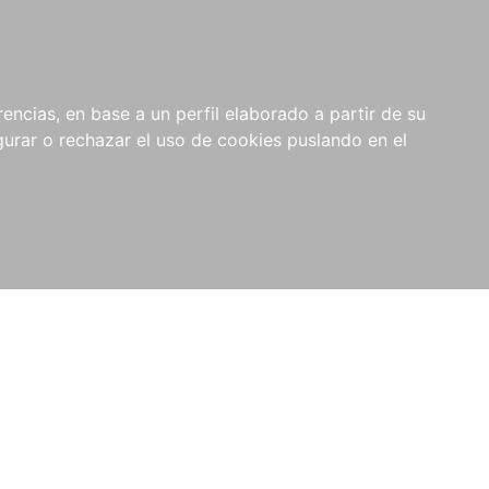
0
NOVEDADES
NOTICIAS
COMPRAS
encias, en base a un perfil elaborado a partir de su
INSTITUCIONALES
rar o rechazar el uso de cookies puslando en el