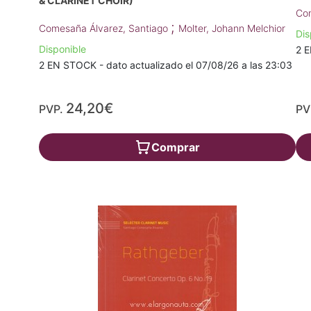
& CLARINET CHOIR)
Com
;
Comesaña Álvarez, Santiago
Molter, Johann Melchior
Dis
Disponible
2 E
2 EN STOCK - dato actualizado el 07/08/26 a las 23:03
24,20€
PVP.
PV
Comprar