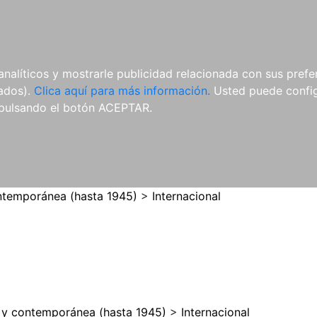
ES
ES
REVISTAS
CDS Y
MATERIAL
analíticos y mostrarle publicidad relacionada con sus prefer
DVDS
COMPLEMENTARIO
tados).
Clica aquí para más información.
Usted puede configu
pulsando el botón ACEPTAR.
temporánea (hasta 1945)
>
Internacional
y contemporánea (hasta 1945)
>
Internacional