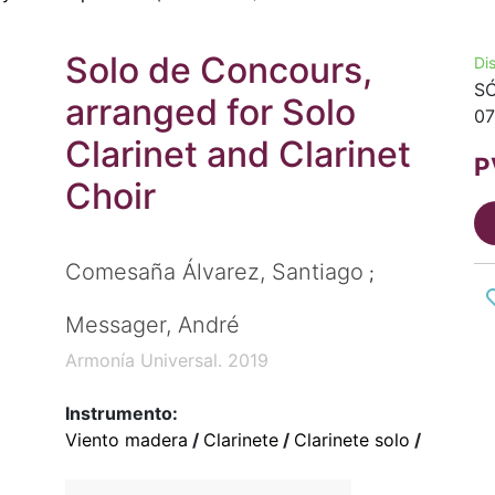
Solo de Concours,
Di
SÓ
arranged for Solo
07
Clarinet and Clarinet
P
Choir
Comesaña Álvarez, Santiago
;
Messager, André
Armonía Universal. 2019
Instrumento:
Viento madera
/
Clarinete
/
Clarinete solo
/