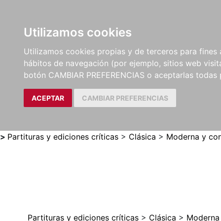
Utilizamos cookies
LIBROS
MÉTODOS Y
PARTITURAS Y EDICION
Utilizamos cookies propias y de terceros para fines 
EJERCICIOS
CRÍTICAS
hábitos de navegación (por ejemplo, sitios web visi
botón CAMBIAR PREFERENCIAS o aceptarlas todas 
ACEPTAR
CAMBIAR PREFERENCIAS
>
Partituras y ediciones críticas
>
Clásica
>
Moderna y con
Partituras y ediciones críticas
>
Clásica
>
Moderna 